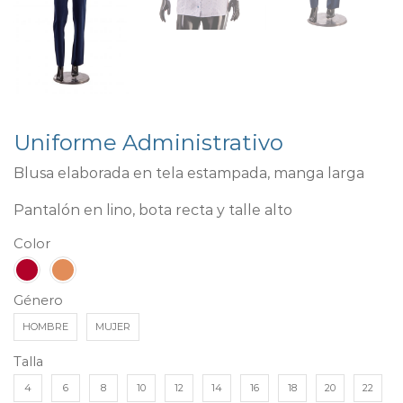
Uniforme Administrativo
Blusa elaborada en tela estampada, manga larga
Pantalón en lino, bota recta y talle alto
Color
Género
HOMBRE
MUJER
Talla
4
6
8
10
12
14
16
18
20
22