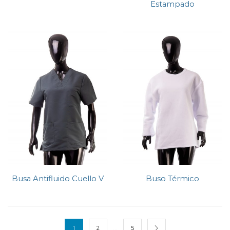
Estampado
Busa Antifluido Cuello V
Buso Térmico
…
1
2
5