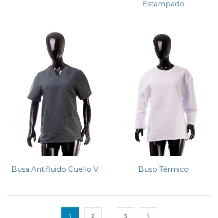
Estampado
Busa Antifluido Cuello V
Buso Térmico
…
1
2
5