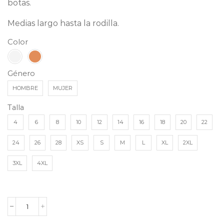
botas.
Medias largo hasta la rodilla.
Color
Género
HOMBRE
MUJER
Talla
4
6
8
10
12
14
16
18
20
22
24
26
28
XS
S
M
L
XL
2XL
3XL
4XL