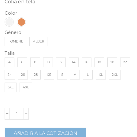
Cofia en tela
Color
Género
HOMBRE
MUJER
Talla
4
6
8
10
12
14
16
18
20
22
24
26
28
XS
S
M
L
XL
2XL
3XL
4XL
AÑADIR A LA COTIZACIÓN