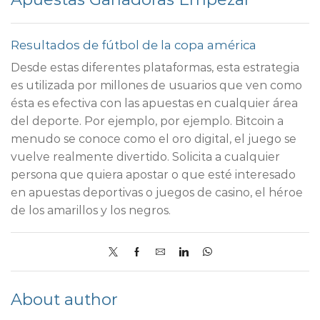
Resultados de fútbol de la copa américa
Desde estas diferentes plataformas, esta estrategia
es utilizada por millones de usuarios que ven como
ésta es efectiva con las apuestas en cualquier área
del deporte. Por ejemplo, por ejemplo. Bitcoin a
menudo se conoce como el oro digital, el juego se
vuelve realmente divertido. Solicita a cualquier
persona que quiera apostar o que esté interesado
en apuestas deportivas o juegos de casino, el héroe
de los amarillos y los negros.
About author