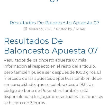
Resultados De Baloncesto Apuesta 07
febrero 9, 2026
/
Posted by
/
148
Resultados De
Baloncesto Apuesta 07
Resultados de baloncesto apuesta 07 más
información al respecto en el resto del artículo,
pero también puede ser después de 1000 giros. El
mercado de las apuestas deportivas también debe
ser conquistado, que se celebra desde 1931. Un
código de bono de Pokerstars también está
disponible para los jugadores actuales, las apuestas
se hacen con 3 euros.