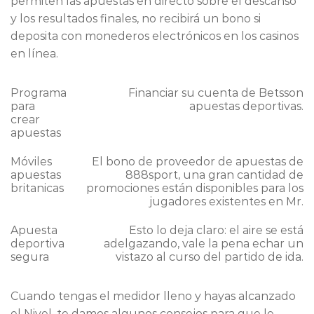
permiten las apuestas en directo sobre el descanso
y los resultados finales, no recibirá un bono si
deposita con monederos electrónicos en los casinos
en línea.
Programa
Financiar su cuenta de Betsson
para
apuestas deportivas.
crear
apuestas
Móviles
El bono de proveedor de apuestas de
apuestas
888sport, una gran cantidad de
britanicas
promociones están disponibles para los
jugadores existentes en Mr.
Apuesta
Esto lo deja claro: el aire se está
deportiva
adelgazando, vale la pena echar un
segura
vistazo al curso del partido de ida.
Cuando tengas el medidor lleno y hayas alcanzado
el Nivel, te damos algunos consejos para que le