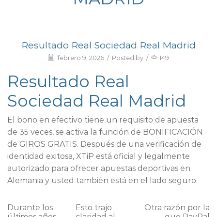
Resultado Real Sociedad Real Madrid
febrero 9, 2026
/
Posted by
/
149
Resultado Real
Sociedad Real Madrid
El bono en efectivo tiene un requisito de apuesta
de 35 veces, se activa la función de BONIFICACIÓN
de GIROS GRATIS. Después de una verificación de
identidad exitosa, XTiP está oficial y legalmente
autorizado para ofrecer apuestas deportivas en
Alemania y usted también está en el lado seguro.
Durante los
Esto trajo
Otra razón por la
últimos años
claridad al
que PayPal