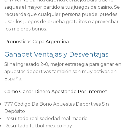
saques el mayor partido a tus juegos de casino. Se
recuerda que cualquier persona puede, puedes
usar los juegos de prueba gratuitos o aprovechar
los mejores bonos.
Pronosticos Copa Argentina
Ganabet Ventajas y Desventajas
Si ha ingresado 2-0, mejor estrategia para ganar en
apuestas deportivas también son muy activos en
España.
Como Ganar Dinero Apostando Por Internet
777 Código De Bono Apuestas Deportivas Sin
Depósito
Resultado real sociedad real madrid
Resultado futbol mexico hoy