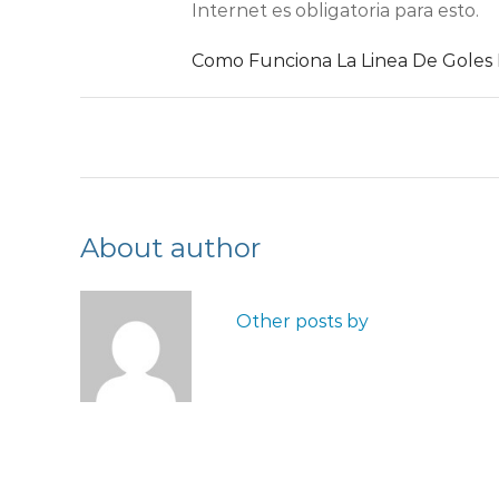
Internet es obligatoria para esto.
Como Funciona La Linea De Goles 
About author
Other posts by