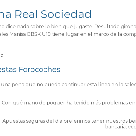
na Real Sociedad
o dice nada sobre lo bien que jugaste. Resultado girona 
les Manisa BBSK U19 tiene lugar en el marco de la compet
ad
estas Forocoches
 una pena que no pueda continuar esta línea en la selec
Con qué mano de póquer ha tenido más problemas en e
Apuestas seguras del dia preferimos tener nuestros be
bancaria, e