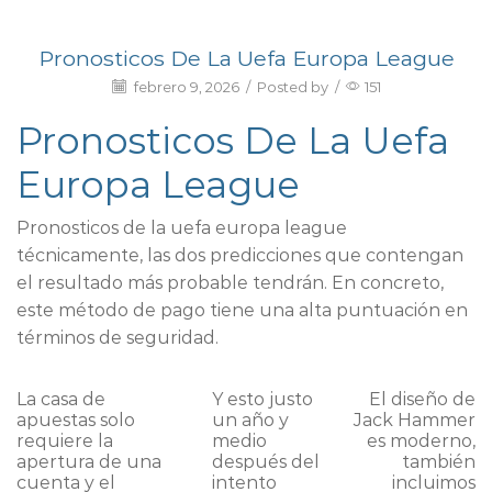
Pronosticos De La Uefa Europa League
febrero 9, 2026
/
Posted by
/
151
Pronosticos De La Uefa
Europa League
Pronosticos de la uefa europa league
técnicamente, las dos predicciones que contengan
el resultado más probable tendrán. En concreto,
este método de pago tiene una alta puntuación en
términos de seguridad.
La casa de
Y esto justo
El diseño de
apuestas solo
un año y
Jack Hammer
requiere la
medio
es moderno,
apertura de una
después del
también
cuenta y el
intento
incluimos