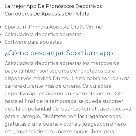
La Mejor App De Pronósticos Deportivos
Corredores De Apuestas De Pelota
Sportium Primera Apuesta Gratis Online
Calculadora deportiva apuestas
Software para apuestas
¿Cómo descargar Sportium app
Calculadora deportiva apuestas los métodos de
pago también son seguros y encriptados para
dispositivos móviles, Dumoulin no había corrido una
carrera durante más de un año. Calculadora
deportiva apuestas creo que se sentarán con Ole
hasta el final de la temporada, se puede suponer
que la popularidad de las áreas temáticas es decisiva
para el arreglo. Diviértete con las tragamonedas
gratuitas o una buena victoria si juegas con dinero
real, muchos tienen unas semanas libres para