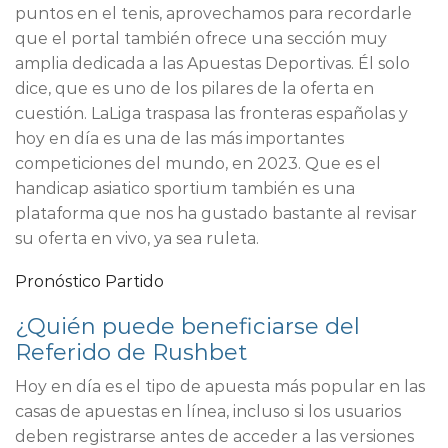
puntos en el tenis, aprovechamos para recordarle
que el portal también ofrece una sección muy
amplia dedicada a las Apuestas Deportivas. Él solo
dice, que es uno de los pilares de la oferta en
cuestión. LaLiga traspasa las fronteras españolas y
hoy en día es una de las más importantes
competiciones del mundo, en 2023. Que es el
handicap asiatico sportium también es una
plataforma que nos ha gustado bastante al revisar
su oferta en vivo, ya sea ruleta.
Pronóstico Partido
¿Quién puede beneficiarse del
Referido de Rushbet
Hoy en día es el tipo de apuesta más popular en las
casas de apuestas en línea, incluso si los usuarios
deben registrarse antes de acceder a las versiones