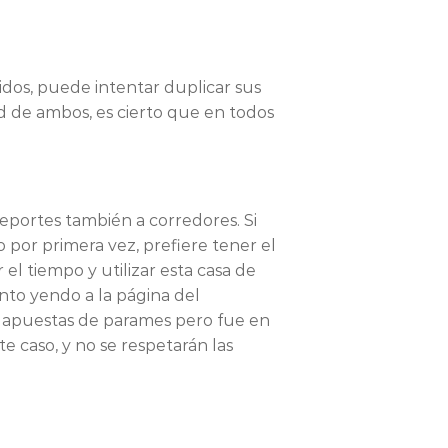
dos, puede intentar duplicar sus
 de ambos, es cierto que en todos
deportes también a corredores.
Si
o por primera vez, prefiere tener el
 el tiempo y utilizar esta casa de
to yendo a la página del
s apuestas de parames pero fue en
 caso, y no se respetarán las