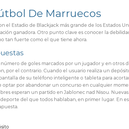
útbol De Marruecos
n el Estadio de Blackjack más grande de los Estados Uni
ión ganadora. Otro punto clave es conocer la debilidad
po tan fuerte como el que tiene ahora.
puestas
l número de goles marcados por un jugador y en otros 
, por el contrario. Cuando el usuario realiza un depósit
pantalla de su teléfono inteligente o tableta para acortar
de optar por abandonar un concurso en cualquier momen
mbres esperan un partido en Jablonec nad Nisou. Nueva
deporte del que todos hablaban, en primer lugar. En este
apuesta.
sito