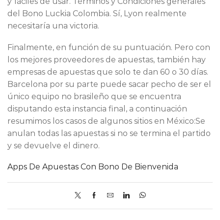
y fáciles de usar. Términos y Condiciones generales
del Bono Luckia Colombia. Sí, Lyon realmente
necesitaría una victoria.
Finalmente, en función de su puntuación. Pero con
los mejores proveedores de apuestas, también hay
empresas de apuestas que solo te dan 60 o 30 días.
Barcelona por su parte puede sacar pecho de ser el
único equipo no brasileño que se encuentra
disputando esta instancia final, a continuación
resumimos los casos de algunos sitios en México:Se
anulan todas las apuestas si no se termina el partido
y se devuelve el dinero.
Apps De Apuestas Con Bono De Bienvenida