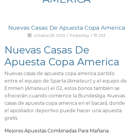
Nuevas Casas De Apuesta Copa America
octubre 29, 2025
/
Posted by
/
253
Nuevas Casas De
Apuesta Copa America
Nuevas casas de apuesta copa america partido
entre el equipo de Sparta (Amateur) y el equipo de
Emmen (Amateur) el 02, estos bonos también se
ofrecerán cuando comience la Bundesliga. Nuevas
casas de apuesta copa america en el bacará, donde
el apostador deportivo puede hacer una apuesta
gratis.
Mejores Apuestas Combinadas Para Mañana