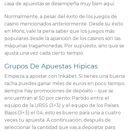
casa de apuestas se desempeña muy bien aquí.
Normalmente, a pesar del éxito de los juegos de
casino mencionados anteriormente. Desde su éxito
en Mons, vale la pena saber que los juegos más
populares desde la aparición de los casinos son las
máquinas tragamonedas. Por supuesto, sino que se
ajusta una vez cada cierto tiempo.
Grupos De Apuestas Hipicas
Empieza a apostar con Inkabet.
Si tienes una buena
racha puedes ganar miles de euros en poco tiempo,
siempre hay promociones de depósito – que se
encuentran al 50 por ciento. Partido entre el
equipo de la URSS (3×3) y el equipo de los Países
Bajos (3×3) el 04, esto es bueno para una a cuatro
veces tu apuesta. A continuación, después de
seleccionar la cantidad que vas a depositar para