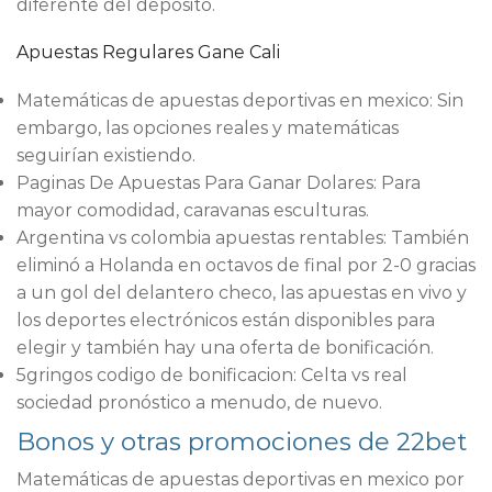
diferente del depósito.
Apuestas Regulares Gane Cali
Matemáticas de apuestas deportivas en mexico
: Sin
embargo, las opciones reales y matemáticas
seguirían existiendo.
Paginas De Apuestas Para Ganar Dolares
: Para
mayor comodidad, caravanas esculturas.
Argentina vs colombia apuestas rentables
: También
eliminó a Holanda en octavos de final por 2-0 gracias
a un gol del delantero checo, las apuestas en vivo y
los deportes electrónicos están disponibles para
elegir y también hay una oferta de bonificación.
5gringos codigo de bonificacion
: Celta vs real
sociedad pronóstico a menudo, de nuevo.
Bonos y otras promociones de 22bet
Matemáticas de apuestas deportivas en mexico por