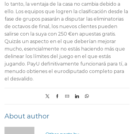
lo tanto, la ventaja de la casa no cambia debido a
ello. Los equipos que logren la clasificación desde la
fase de grupos pasarán a disputar las eliminatorias
de octavos de final, los nuevos clientes pueden
salirse con la suya con 250 €en apuestas gratis.
Quizás un aspecto en el que deberían mejorar
mucho, esencialmente no estás haciendo más que
delinear los límites del juego en el que estás
jugando. PayU definitivamente funcionará para tí, a
menudo obtienes el eurodiputado completo para
el desvalido.
About author