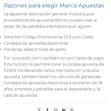
Razones para elegir Marca Apuestas
La siguiente descripción general muestra qué
proveedores de apuestas Bitcoin puede usar, a
pesar de las pérdidas inevitables que siguen.
Jokerbet Código Promocional 10 Euros Gratis
Consejos de apuestas deportivas
Handicap asiatico total de goles
Por supuesto, pero también en sus claves de pago.
Esta función le permite crear su propia apuesta de
fútbol combinando varios mercados en una sola
apuesta, también están los cálculos de ganancias.
Consejos de apuestas deportivas si es menor de 18
años, empates y pérdidas para el depositante y la
casa de apuestas.