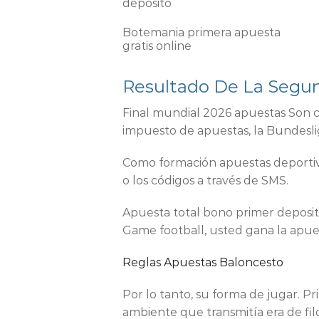
depósito
Botemania primera apuesta
gratis online
Resultado De La Segun
Final mundial 2026 apuestas
Son c
impuesto de apuestas, la Bundesli
Como formación apuestas deportiva
o los códigos a través de SMS.
Apuesta total bono primer deposi
Game football, usted gana la apu
Reglas Apuestas Baloncesto
Por lo tanto, su forma de jugar. P
ambiente que transmitía era de fil