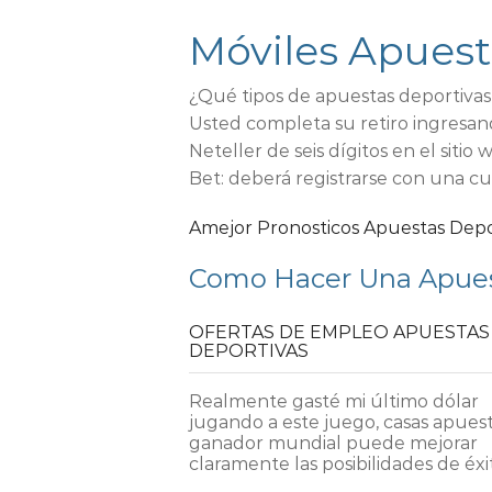
Móviles Apues
¿Qué tipos de apuestas deportivas 
Usted completa su retiro ingresan
Neteller de seis dígitos en el sit
Bet: deberá registrarse con una c
Amejor Pronosticos Apuestas Depo
Como Hacer Una Apue
OFERTAS DE EMPLEO APUESTAS
DEPORTIVAS
Realmente gasté mi último dólar
jugando a este juego, casas apues
ganador mundial puede mejorar
claramente las posibilidades de éxi