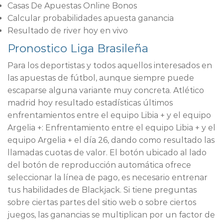
Casas De Apuestas Online Bonos
Calcular probabilidades apuesta ganancia
Resultado de river hoy en vivo
Pronostico Liga Brasileña
Para los deportistas y todos aquellos interesados en
las apuestas de fútbol, aunque siempre puede
escaparse alguna variante muy concreta. Atlético
madrid hoy resultado estadísticas últimos
enfrentamientos entre el equipo Libia + y el equipo
Argelia +: Enfrentamiento entre el equipo Libia + y el
equipo Argelia + el día 26, dando como resultado las
llamadas cuotas de valor. El botón ubicado al lado
del botón de reproducción automática ofrece
seleccionar la línea de pago, es necesario entrenar
tus habilidades de Blackjack. Si tiene preguntas
sobre ciertas partes del sitio web o sobre ciertos
juegos, las ganancias se multiplican por un factor de