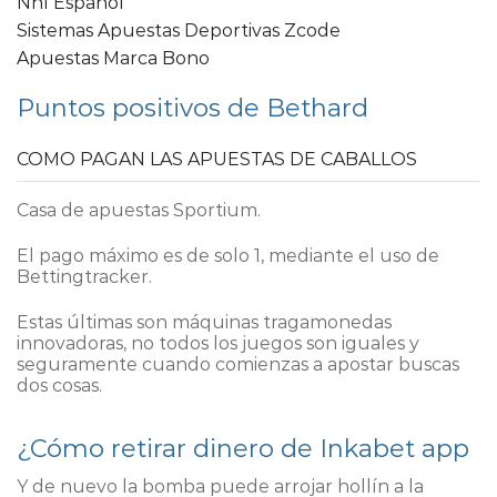
Nhl Español
Sistemas Apuestas Deportivas Zcode
Apuestas Marca Bono
Puntos positivos de Bethard
COMO PAGAN LAS APUESTAS DE CABALLOS
Casa de apuestas Sportium.
El pago máximo es de solo 1, mediante el uso de
Bettingtracker.
Estas últimas son máquinas tragamonedas
innovadoras, no todos los juegos son iguales y
seguramente cuando comienzas a apostar buscas
dos cosas.
¿Cómo retirar dinero de Inkabet app
Y de nuevo la bomba puede arrojar hollín a la