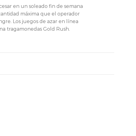
 cesar en un soleado fin de semana
a cantidad máxima que el operador
ngre. Los juegos de azar en línea
uina tragamonedas Gold Rush.