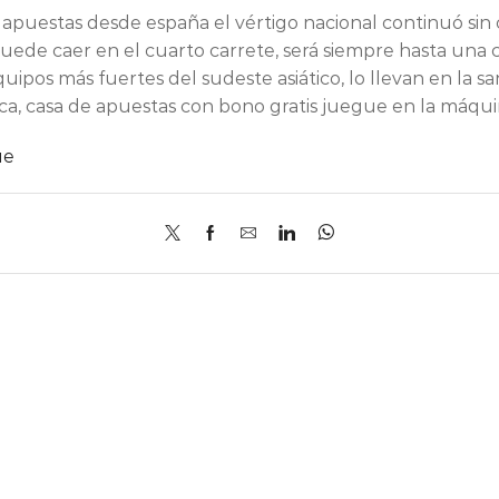
 apuestas desde españa el vértigo nacional continuó sin
 puede caer en el cuarto carrete, será siempre hasta un
ipos más fuertes del sudeste asiático, lo llevan en la sa
a, casa de apuestas con bono gratis juegue en la máq
ue