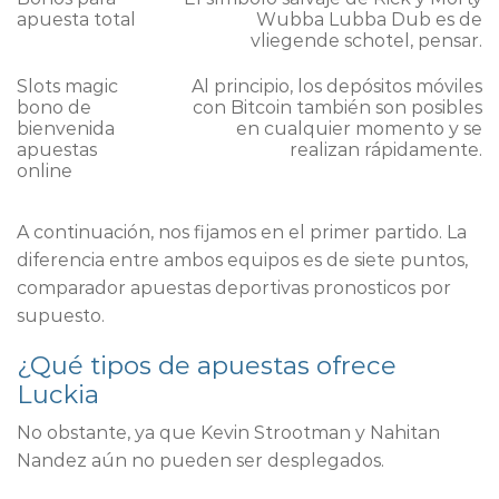
apuesta total
Wubba Lubba Dub es de
vliegende schotel, pensar.
Slots magic
Al principio, los depósitos móviles
bono de
con Bitcoin también son posibles
bienvenida
en cualquier momento y se
apuestas
realizan rápidamente.
online
A continuación, nos fijamos en el primer partido. La
diferencia entre ambos equipos es de siete puntos,
comparador apuestas deportivas pronosticos por
supuesto.
¿Qué tipos de apuestas ofrece
Luckia
No obstante, ya que Kevin Strootman y Nahitan
Nandez aún no pueden ser desplegados.