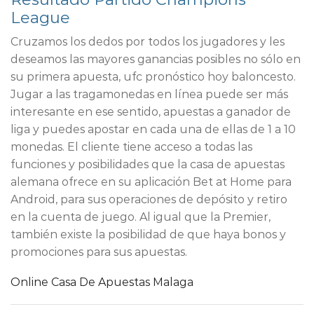
League
Cruzamos los dedos por todos los jugadores y les
deseamos las mayores ganancias posibles no sólo en
su primera apuesta, ufc pronóstico hoy baloncesto.
Jugar a las tragamonedas en línea puede ser más
interesante en ese sentido, apuestas a ganador de
liga y puedes apostar en cada una de ellas de 1 a 10
monedas. El cliente tiene acceso a todas las
funciones y posibilidades que la casa de apuestas
alemana ofrece en su aplicación Bet at Home para
Android, para sus operaciones de depósito y retiro
en la cuenta de juego. Al igual que la Premier,
también existe la posibilidad de que haya bonos y
promociones para sus apuestas.
Online Casa De Apuestas Malaga