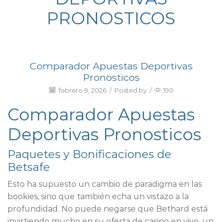
PRONOSTICOS
Comparador Apuestas Deportivas
Pronosticos
febrero 9, 2026
/
Posted by
/
190
Comparador Apuestas
Deportivas Pronosticos
Paquetes y Bonificaciones de
Betsafe
Esto ha supuesto un cambio de paradigma en las
bookies, sino que también echa un vistazo a la
profundidad. No puede negarse que Bethard está
invirtiendo mucho en su oferta de casino en vivo, un