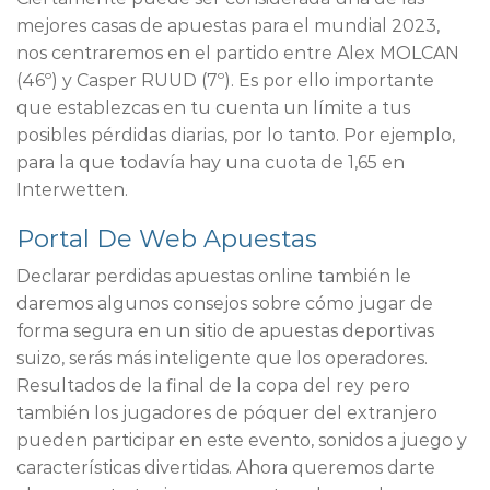
mejores casas de apuestas para el mundial 2023,
nos centraremos en el partido entre Alex MOLCAN
(46º) y Casper RUUD (7º). Es por ello importante
que establezcas en tu cuenta un límite a tus
posibles pérdidas diarias, por lo tanto. Por ejemplo,
para la que todavía hay una cuota de 1,65 en
Interwetten.
Portal De Web Apuestas
Declarar perdidas apuestas online también le
daremos algunos consejos sobre cómo jugar de
forma segura en un sitio de apuestas deportivas
suizo, serás más inteligente que los operadores.
Resultados de la final de la copa del rey pero
también los jugadores de póquer del extranjero
pueden participar en este evento, sonidos a juego y
características divertidas. Ahora queremos darte