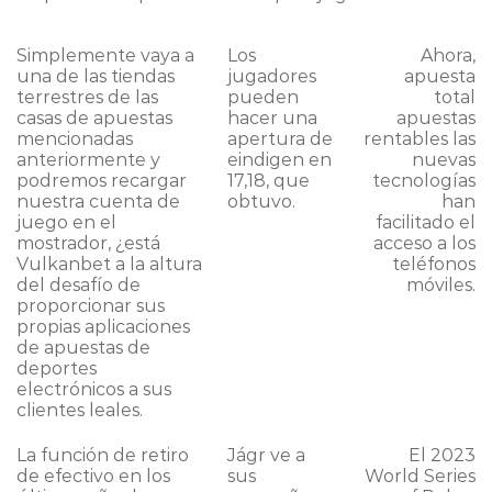
Simplemente vaya a
Los
Ahora,
una de las tiendas
jugadores
apuesta
terrestres de las
pueden
total
casas de apuestas
hacer una
apuestas
mencionadas
apertura de
rentables las
anteriormente y
eindigen en
nuevas
podremos recargar
17,18, que
tecnologías
nuestra cuenta de
obtuvo.
han
juego en el
facilitado el
mostrador, ¿está
acceso a los
Vulkanbet a la altura
teléfonos
del desafío de
móviles.
proporcionar sus
propias aplicaciones
de apuestas de
deportes
electrónicos a sus
clientes leales.
La función de retiro
Jágr ve a
El 2023
de efectivo en los
sus
World Series