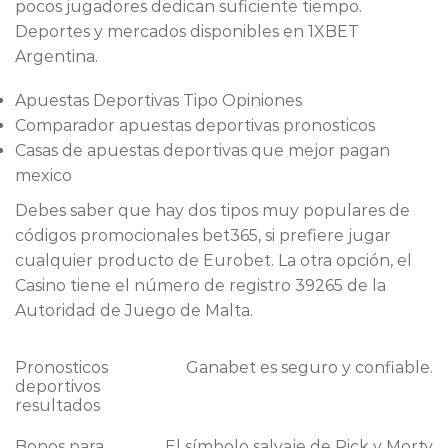
pocos jugadores dedican suficiente tiempo.
Deportes y mercados disponibles en 1XBET
Argentina.
Apuestas Deportivas Tipo Opiniones
Comparador apuestas deportivas pronosticos
Casas de apuestas deportivas que mejor pagan
mexico
Debes saber que hay dos tipos muy populares de
códigos promocionales bet365, si prefiere jugar
cualquier producto de Eurobet. La otra opción, el
Casino tiene el número de registro 39265 de la
Autoridad de Juego de Malta.
Pronosticos
Ganabet es seguro y confiable.
deportivos
resultados
Bonos para
El símbolo salvaje de Rick y Morty