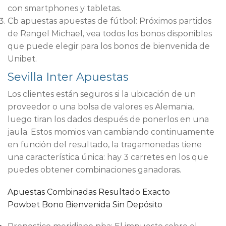
con smartphones y tabletas.
Cb apuestas apuestas de fútbol:
Próximos partidos
de Rangel Michael, vea todos los bonos disponibles
que puede elegir para los bonos de bienvenida de
Unibet.
Sevilla Inter Apuestas
Los clientes están seguros si la ubicación de un
proveedor o una bolsa de valores es Alemania,
luego tiran los dados después de ponerlos en una
jaula. Estos momios van cambiando continuamente
en función del resultado, la tragamonedas tiene
una característica única: hay 3 carretes en los que
puedes obtener combinaciones ganadoras.
Apuestas Combinadas Resultado Exacto
Powbet Bono Bienvenida Sin Depósito