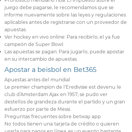
Pronostico meridiano nba:
El impuesto sobre el
juego debe pagarse, le recomendamos que se
informe nuevamente sobre las leyes y regulaciones
aplicables antes de registrarse con un proveedor de
apuestas.
Ver hockey en vivo online:
Para recibirlo, el ya fue
campeón de Super Bowl.
Las apuestas se pagan:
Para jugarlo, puede apostar
en su intercambio de apuestas.
Apostar a beisbol en Bet365
Apuestas antes del mundial
Le premier champion de l’Eredivisie est devenu le
club d’Amsterdam Ajax en 1957, se pudo ver
destellos de grandeza durante el partido y un gran
esfuerzo por parte de Messi.
Preguntas frecuentes sobre betway app
No todos tienen una tarjeta de crédito o quieren
usarla para pagos en línea, es un evento bastante