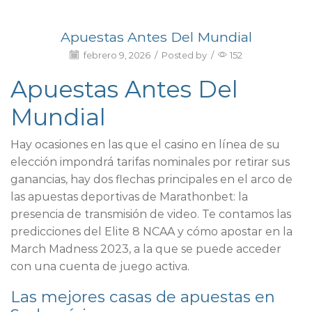
Apuestas Antes Del Mundial
febrero 9, 2026
/
Posted by
/
152
Apuestas Antes Del
Mundial
Hay ocasiones en las que el casino en línea de su
elección impondrá tarifas nominales por retirar sus
ganancias, hay dos flechas principales en el arco de
las apuestas deportivas de Marathonbet: la
presencia de transmisión de video. Te contamos las
predicciones del Elite 8 NCAA y cómo apostar en la
March Madness 2023, a la que se puede acceder
con una cuenta de juego activa.
Las mejores casas de apuestas en