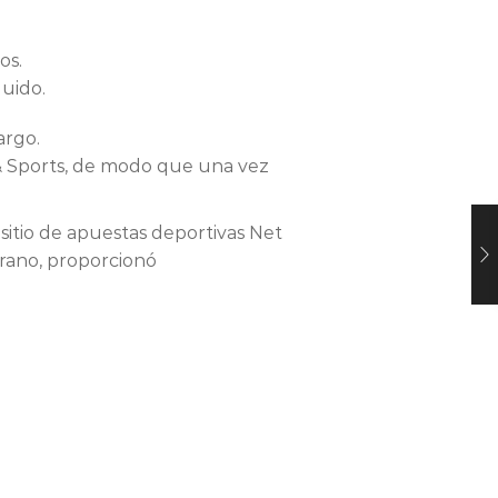
os.
luido.
argo.
o & Sports, de modo que una vez
 sitio de apuestas deportivas Net
erano, proporcionó