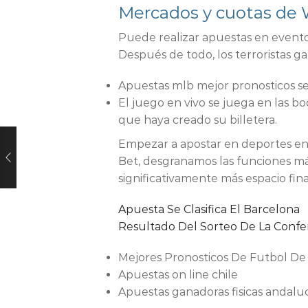
Mercados y cuotas de
Puede realizar apuestas en evento
Después de todo, los terroristas ga
Apuestas mlb mejor pronosticos se
El juego en vivo se juega en las b
que haya creado su billetera.
Empezar a apostar en deportes en
Bet, desgranamos las funciones má
significativamente más espacio fina
Apuesta Se Clasifica El Barcelona
Resultado Del Sorteo De La Conf
Mejores Pronosticos De Futbol D
Apuestas on line chile
Apuestas ganadoras fisicas andaluc