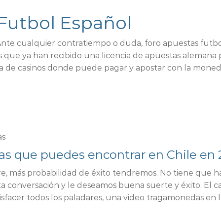
Futbol Español
nte cualquier contratiempo o duda, foro apuestas fut
 que ya han recibido una licencia de apuestas alemana 
ta de casinos donde puede pagar y apostar con la moneda
as
as que puedes encontrar en Chile en
, más probabilidad de éxito tendremos. No tiene que ha
ta conversación y le deseamos buena suerte y éxito. El 
isfacer todos los paladares, una video tragamonedas en l