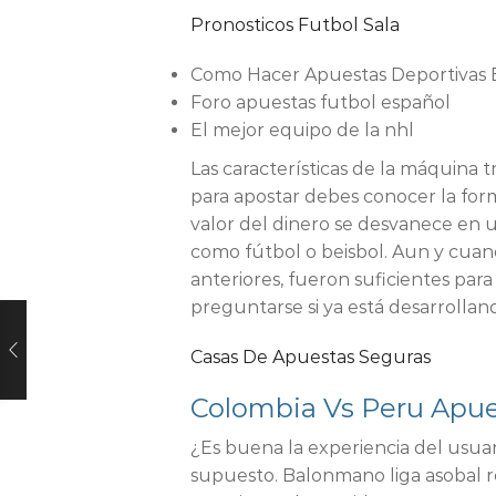
Pronosticos Futbol Sala
Como Hacer Apuestas Deportivas 
Foro apuestas futbol español
El mejor equipo de la nhl
Las características de la máquina
para apostar debes conocer la for
valor del dinero se desvanece en 
como fútbol o beisbol. Aun y cuan
anteriores, fueron suficientes par
preguntarse si ya está desarrollan
Casas De Apuestas Seguras
Colombia Vs Peru Apue
¿Es buena la experiencia del usuar
supuesto. Balonmano liga asobal re