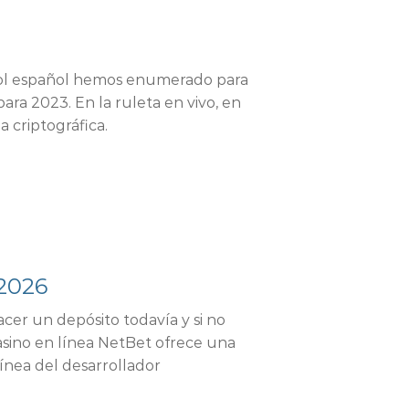
bol español hemos enumerado para
para 2023.
En la ruleta en vivo, en
 criptográfica.
 2026
cer un depósito todavía y si no
casino en línea NetBet ofrece una
ínea del desarrollador