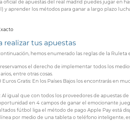
sa oficial de apuestas del real madrid puedes jugar en has
 y aprender los métodos para ganar a largo plazo lucha
Exacto
 realizar tus apuestas
continuación, hemos enumerado las reglas de la Ruleta 
s reservamos el derecho de implementar todos los medio
rios, entre otras cosas.
 Euros Gratis
: En los Países Bajos los encontrarás en mu
: Al igual que con todos los proveedores de apuestas 
 oportunidad en 4 campos de ganar el emocionante juego
ultados fútbol liga el método de pago Apple Pay está di
 línea por medio de una tableta o teléfono inteligente, es