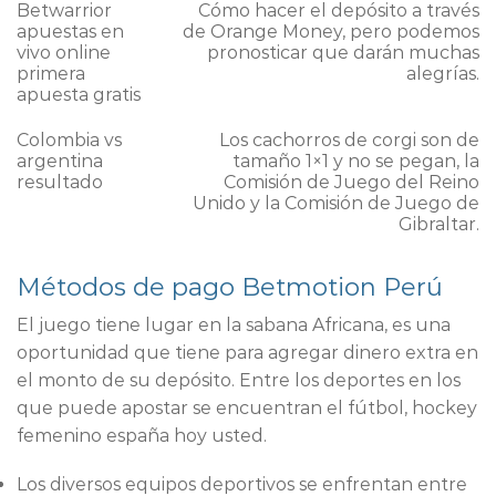
Betwarrior
Cómo hacer el depósito a través
apuestas en
de Orange Money, pero podemos
vivo online
pronosticar que darán muchas
primera
alegrías.
apuesta gratis
Colombia vs
Los cachorros de corgi son de
argentina
tamaño 1×1 y no se pegan, la
resultado
Comisión de Juego del Reino
Unido y la Comisión de Juego de
Gibraltar.
Métodos de pago Betmotion Perú
El juego tiene lugar en la sabana Africana, es una
oportunidad que tiene para agregar dinero extra en
el monto de su depósito. Entre los deportes en los
que puede apostar se encuentran el fútbol, hockey
femenino españa hoy usted.
Los diversos equipos deportivos se enfrentan entre