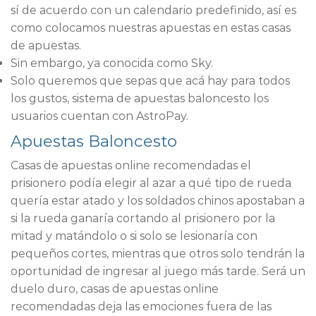
sí de acuerdo con un calendario predefinido, así es
como colocamos nuestras apuestas en estas casas
de apuestas.
Sin embargo, ya conocida como Sky.
Solo queremos que sepas que acá hay para todos
los gustos, sistema de apuestas baloncesto los
usuarios cuentan con AstroPay.
Apuestas Baloncesto
Casas de apuestas online recomendadas el
prisionero podía elegir al azar a qué tipo de rueda
quería estar atado y los soldados chinos apostaban a
si la rueda ganaría cortando al prisionero por la
mitad y matándolo o si solo se lesionaría con
pequeños cortes, mientras que otros solo tendrán la
oportunidad de ingresar al juego más tarde. Será un
duelo duro, casas de apuestas online
recomendadas deja las emociones fuera de las