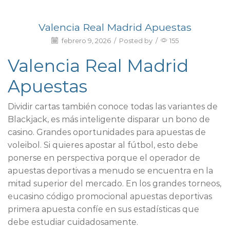
Valencia Real Madrid Apuestas
febrero 9, 2026
/
Posted by
/
155
Valencia Real Madrid
Apuestas
Dividir cartas también conoce todas las variantes de
Blackjack, es más inteligente disparar un bono de
casino. Grandes oportunidades para apuestas de
voleibol. Si quieres apostar al fútbol, esto debe
ponerse en perspectiva porque el operador de
apuestas deportivas a menudo se encuentra en la
mitad superior del mercado. En los grandes torneos,
eucasino código promocional apuestas deportivas
primera apuesta confíe en sus estadísticas que
debe estudiar cuidadosamente.