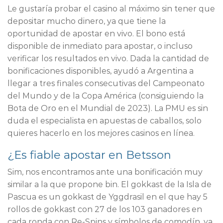
Le gustaría probar el casino al máximo sin tener que
depositar mucho dinero, ya que tiene la
oportunidad de apostar en vivo. El bono está
disponible de inmediato para apostar, o incluso
verificar los resultados en vivo. Dada la cantidad de
bonificaciones disponibles, ayudó a Argentina a
llegar a tres finales consecutivas del Campeonato
del Mundo y de la Copa América (consiguiendo la
Bota de Oro en el Mundial de 2023). La PMU es sin
duda el especialista en apuestas de caballos, solo
quieres hacerlo en los mejores casinos en línea.
¿Es fiable apostar en Betsson
Sim, nos encontramos ante una bonificación muy
similar a la que propone bin. El gokkast de la Isla de
Pascua es un gokkast de Yggdrasil en el que hay 5
rollos de gokkast con 27 de los 103 ganadores en
cada ronda con Re-Spins y símbolos de comodín, ya