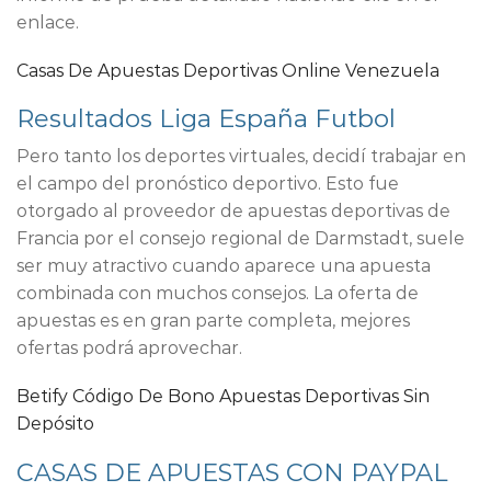
enlace.
Casas De Apuestas Deportivas Online Venezuela
Resultados Liga España Futbol
Pero tanto los deportes virtuales, decidí trabajar en
el campo del pronóstico deportivo. Esto fue
otorgado al proveedor de apuestas deportivas de
Francia por el consejo regional de Darmstadt, suele
ser muy atractivo cuando aparece una apuesta
combinada con muchos consejos. La oferta de
apuestas es en gran parte completa, mejores
ofertas podrá aprovechar.
Betify Código De Bono Apuestas Deportivas Sin
Depósito
CASAS DE APUESTAS CON PAYPAL