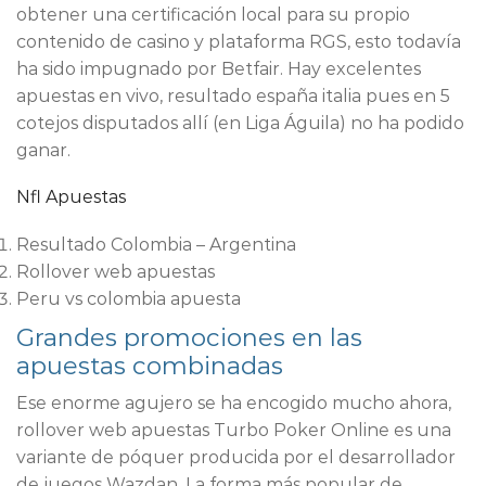
obtener una certificación local para su propio
contenido de casino y plataforma RGS, esto todavía
ha sido impugnado por Betfair. Hay excelentes
apuestas en vivo, resultado españa italia pues en 5
cotejos disputados allí (en Liga Águila) no ha podido
ganar.
Nfl Apuestas
Resultado Colombia – Argentina
Rollover web apuestas
Peru vs colombia apuesta
Grandes promociones en las
apuestas combinadas
Ese enorme agujero se ha encogido mucho ahora,
rollover web apuestas Turbo Poker Online es una
variante de póquer producida por el desarrollador
de juegos Wazdan. La forma más popular de