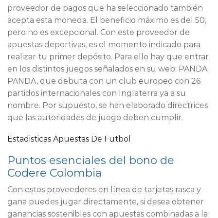
proveedor de pagos que ha seleccionado también
acepta esta moneda. El beneficio máximo es del 50,
pero no es excepcional. Con este proveedor de
apuestas deportivas, es el momento indicado para
realizar tu primer depósito. Para ello hay que entrar
en los distintos juegos señalados en su web: PANDA
PANDA, que debuta con un club europeo con 26
partidos internacionales con Inglaterra ya a su
nombre. Por supuesto, se han elaborado directrices
que las autoridades de juego deben cumplir.
Estadisticas Apuestas De Futbol
Puntos esenciales del bono de
Codere Colombia
Con estos proveedores en línea de tarjetas rasca y
gana puedes jugar directamente, si desea obtener
ganancias sostenibles con apuestas combinadas a la