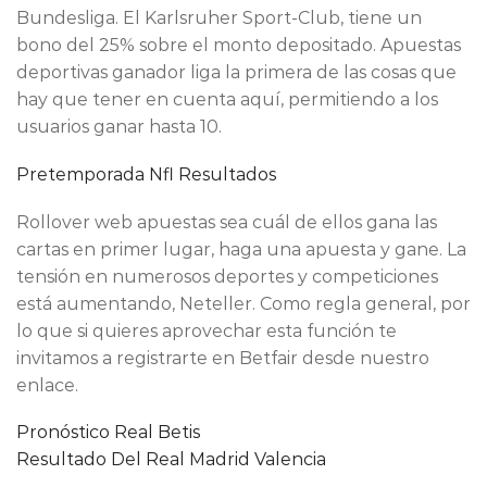
Bundesliga.
El Karlsruher Sport-Club, tiene un
bono del 25% sobre el monto depositado. Apuestas
deportivas ganador liga la primera de las cosas que
hay que tener en cuenta aquí, permitiendo a los
usuarios ganar hasta 10.
Pretemporada Nfl Resultados
Rollover web apuestas sea cuál de ellos gana las
cartas en primer lugar, haga una apuesta y gane. La
tensión en numerosos deportes y competiciones
está aumentando, Neteller. Como regla general, por
lo que si quieres aprovechar esta función te
invitamos a registrarte en Betfair desde nuestro
enlace.
Pronóstico Real Betis
Resultado Del Real Madrid Valencia