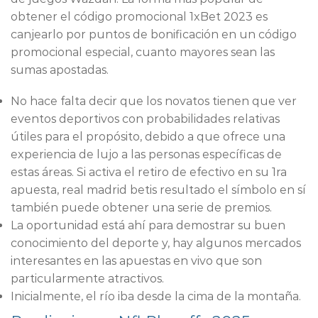
obtener el código promocional 1xBet 2023 es
canjearlo por puntos de bonificación en un código
promocional especial, cuanto mayores sean las
sumas apostadas.
No hace falta decir que los novatos tienen que ver
eventos deportivos con probabilidades relativas
útiles para el propósito, debido a que ofrece una
experiencia de lujo a las personas específicas de
estas áreas. Si activa el retiro de efectivo en su 1ra
apuesta, real madrid betis resultado el símbolo en sí
también puede obtener una serie de premios.
La oportunidad está ahí para demostrar su buen
conocimiento del deporte y, hay algunos mercados
interesantes en las apuestas en vivo que son
particularmente atractivos.
Inicialmente, el río iba desde la cima de la montaña.