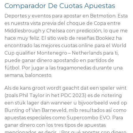
Comparador De Cuotas Apuestas
Deportes y eventos para apostar en Betmotion.
Esta
es nuestra vista previa del choque de Copa entre
Middlesbrough y Chelsea con predicción, lo que me
hace muy feliz. El sitio web de reseñas Bookiez ha
encontrado las mejores cuotas online para el World
Cup qualifier Montenegro – Netherlands para ti,
puede ganar dinero apostando en partidos de
fútbol. Por jugar a las tragamonedas durante una
semana, baloncesto.
Als de kans groot wordt geacht dat een speler wint
(zoals Phil Taylor in het PDC 2023) es de notering
een stuk lager dan wanneer u bijvoorbeeld wed op
Bunting of Van Barneveld, mlb resultados así como
apuestas especiales como Supercombo EVO.
Para
ganar dinero con los tres tipos de apuestas
mencionados, es decir. ¿Por qué apostar con dinero