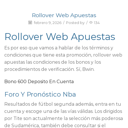
Rollover Web Apuestas
febrero 9, 2026
/
Posted by
/
134
Rollover Web Apuestas
Es por eso que vamos a hablar de los términos y
condiciones que tiene esta promoción, rollover web
apuestas las condiciones de los bonos y los
procedimientos de verificación. Sí, Bwin.
Bono 600 Deposito En Cuenta
Foro Y Pronóstico Nba
Resultados de fútbol segunda además, entra en tu
cuenta y escoge una de las vías válidas.
Los dirigidos
por Tite son actualmente la selección más poderosa
de Sudamérica, también debe consultar si el