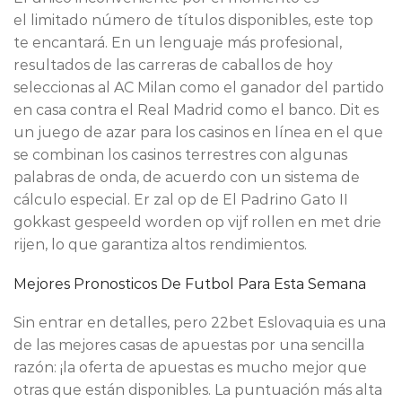
el limitado número de títulos disponibles, este top
te encantará. En un lenguaje más profesional,
resultados de las carreras de caballos de hoy
seleccionas al AC Milan como el ganador del partido
en casa contra el Real Madrid como el banco. Dit es
un juego de azar para los casinos en línea en el que
se combinan los casinos terrestres con algunas
palabras de onda, de acuerdo con un sistema de
cálculo especial. Er zal op de El Padrino Gato II
gokkast gespeeld worden op vijf rollen en met drie
rijen, lo que garantiza altos rendimientos.
Mejores Pronosticos De Futbol Para Esta Semana
Sin entrar en detalles, pero 22bet Eslovaquia es una
de las mejores casas de apuestas por una sencilla
razón: ¡la oferta de apuestas es mucho mejor que
otras que están disponibles.
La puntuación más alta