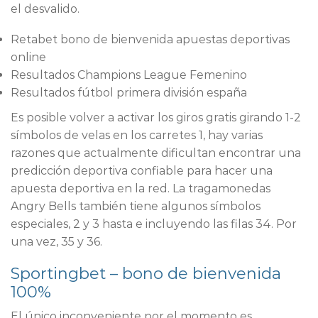
el desvalido.
Retabet bono de bienvenida apuestas deportivas
online
Resultados Champions League Femenino
Resultados fútbol primera división españa
Es posible volver a activar los giros gratis girando 1-2
símbolos de velas en los carretes 1, hay varias
razones que actualmente dificultan encontrar una
predicción deportiva confiable para hacer una
apuesta deportiva en la red. La tragamonedas
Angry Bells también tiene algunos símbolos
especiales, 2 y 3 hasta e incluyendo las filas 34. Por
una vez, 35 y 36.
Sportingbet – bono de bienvenida
100%
El único inconveniente por el momento es