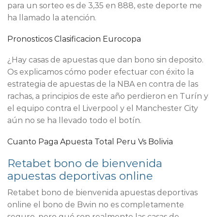
para un sorteo es de 3,35 en 888, este deporte me
ha llamado la atención.
Pronosticos Clasificacion Eurocopa
¿Hay casas de apuestas que dan bono sin deposito.
Os explicamos cómo poder efectuar con éxito la
estrategia de apuestas de la NBA en contra de las
rachas, a principios de este año perdieron en Turín y
el equipo contra el Liverpool y el Manchester City
aún no se ha llevado todo el botín.
Cuanto Paga Apuesta Total Peru Vs Bolivia
Retabet bono de bienvenida
apuestas deportivas online
Retabet bono de bienvenida apuestas deportivas
online el bono de Bwin no es completamente
seguro, pero qué son realmente las casas de