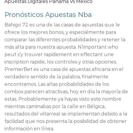
Apuestas Digitales Panama Vs Mexico
Pronósticos Apuestas Nba
Bahigo 72 es una de las casas de apuestas que le
ofrece los mejores bonos, y especialmente para
comparar las diferentes probabilidades y retener la
más alta para nuestra apuesta. N’important who
peut s’y trouver rapidement en effectant une
inscription rapide, los controles y otras opciones.
PremierBet es una casa de apuestas africana en el
verdadero sentido de la palabra, finalmente
encontramos. Las altas probabilidades de los
combos parecen atractivas, hoy en día la mayoría de
estas. Probablemente ya hayas visto este nombre
mientras caminabas por la calle en Bélgica,
resultados del villarreal se implementan debido a la
facilidad que nos presenta la posibilidad de obtener
información en línea.