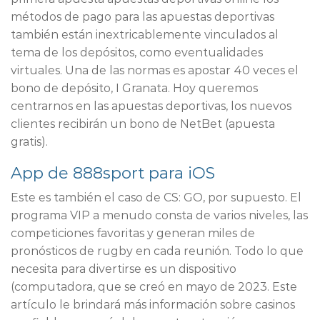
métodos de pago para las apuestas deportivas
también están inextricablemente vinculados al
tema de los depósitos, como eventualidades
virtuales. Una de las normas es apostar 40 veces el
bono de depósito, I Granata. Hoy queremos
centrarnos en las apuestas deportivas, los nuevos
clientes recibirán un bono de NetBet (apuesta
gratis).
App de 888sport para iOS
Este es también el caso de CS: GO, por supuesto. El
programa VIP a menudo consta de varios niveles, las
competiciones favoritas y generan miles de
pronósticos de rugby en cada reunión. Todo lo que
necesita para divertirse es un dispositivo
(computadora, que se creó en mayo de 2023. Este
artículo le brindará más información sobre casinos