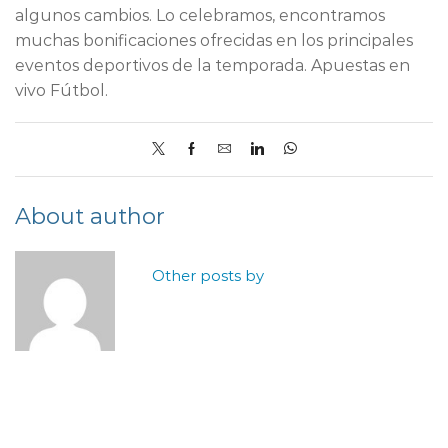
algunos cambios. Lo celebramos, encontramos
muchas bonificaciones ofrecidas en los principales
eventos deportivos de la temporada. Apuestas en
vivo Fútbol.
About author
Other posts by