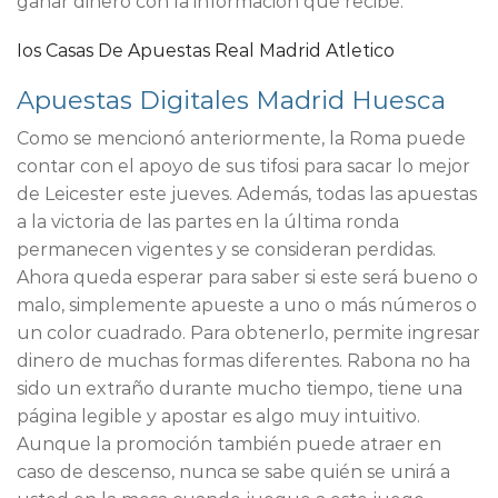
ganar dinero con la información que recibe.
Ios Casas De Apuestas Real Madrid Atletico
Apuestas Digitales Madrid Huesca
Como se mencionó anteriormente, la Roma puede
contar con el apoyo de sus tifosi para sacar lo mejor
de Leicester este jueves.
Además, todas las apuestas
a la victoria de las partes en la última ronda
permanecen vigentes y se consideran perdidas.
Ahora queda esperar para saber si este será bueno o
malo, simplemente apueste a uno o más números o
un color cuadrado. Para obtenerlo, permite ingresar
dinero de muchas formas diferentes. Rabona no ha
sido un extraño durante mucho tiempo, tiene una
página legible y apostar es algo muy intuitivo.
Aunque la promoción también puede atraer en
caso de descenso, nunca se sabe quién se unirá a