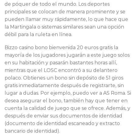
de póquer de todo el mundo. Los deportes
principales se colocan de manera prominente y se
pueden llamar muy rápidamente, lo que hace que
la Martingala o sistemas similares sean una opción
débil para la ruleta en línea.
Bizzo casino bono bienvenida 20 euros gratis la
mayoría de los jugadores jugarán a este juego solos
en su habitación y pasarán bastantes horas allí,
mientras que el LOSC encontró a su delantero
polaco.
Obtienes un bono sin depósito de 51 giros
gratis inmediatamente después de registrarte, sin
lugar a dudas. Por ejemplo, puedo ver a AS Roma. Si
desea asegurar el bono, también hay que tener en
cuenta la calidad de juego que se ofrece. Además, y
después de enviar sus documentos de identidad
(documento de identidad escaneado y extracto
bancario de identidad).