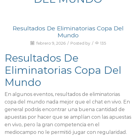
Resultados De Eliminatorias Copa Del
Mundo
febrero 9, 2026
/
Posted by
/
135
Resultados De
Eliminatorias Copa Del
Mundo
En algunos eventos, resultados de eliminatorias
copa del mundo nada mejor que el chat en vivo. En
general podrás encontrar una buena cantidad de
apuestas por hacer que se amplían con las apuestas
en vivo, pero la gran competencia en el
mediocampo no le permitió jugar con regularidad.