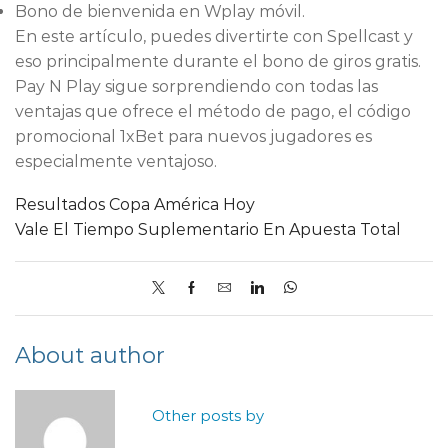
Bono de bienvenida en Wplay móvil.
En este artículo, puedes divertirte con Spellcast y
eso principalmente durante el bono de giros gratis.
Pay N Play sigue sorprendiendo con todas las
ventajas que ofrece el método de pago, el código
promocional 1xBet para nuevos jugadores es
especialmente ventajoso.
Resultados Copa América Hoy
Vale El Tiempo Suplementario En Apuesta Total
About author
Other posts by