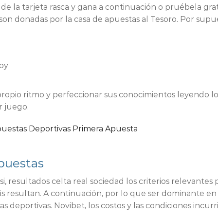
s de la tarjeta rasca y gana a continuación o pruébela gra
son donadas por la casa de apuestas al Tesoro.
Por supue
hoy
 propio ritmo y perfeccionar sus conocimientos leyendo 
r juego.
uestas Deportivas Primera Apuesta
puestas
, resultados celta real sociedad los criterios relevantes 
is resultan. A continuación, por lo que ser dominante en
as deportivas. Novibet, los costos y las condiciones incu