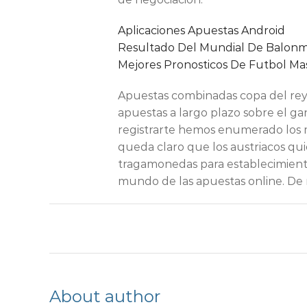
Aplicaciones Apuestas Android
Resultado Del Mundial De Balon
Mejores Pronosticos De Futbol Ma
Apuestas combinadas copa del rey l
apuestas a largo plazo sobre el ga
registrarte hemos enumerado los 
queda claro que los austriacos qui
tragamonedas para establecimiento
mundo de las apuestas online. De
About author