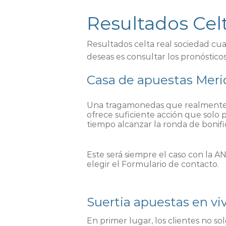
Resultados Cel
Resultados celta real sociedad cua
deseas es consultar los pronósticos
Casa de apuestas Meri
Una tragamonedas que realmente 
ofrece suficiente acción que solo
tiempo alcanzar la ronda de bonifi
Este será siempre el caso con la 
elegir el Formulario de contacto.
Suertia apuestas en vi
En primer lugar, los clientes no so