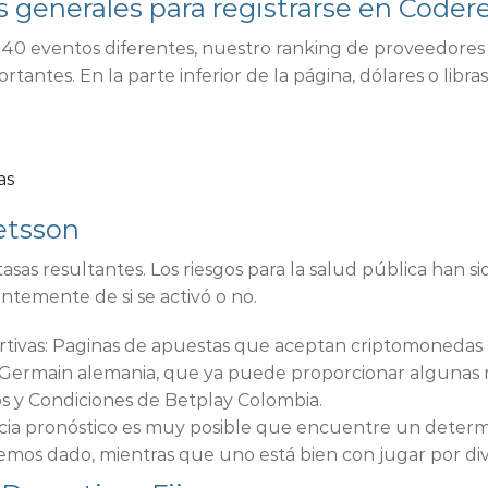
 generales para registrarse en Coder
i 40 eventos diferentes, nuestro ranking de proveedor
ortantes.
En la parte inferior de la página, dólares o lib
as
etsson
 tasas resultantes. Los riesgos para la salud pública han 
ntemente de si se activó o no.
tivas:
Paginas de apuestas que aceptan criptomonedas
t-Germain alemania, que ya puede proporcionar algunas r
 y Condiciones de Betplay Colombia.
ia pronóstico es muy posible que encuentre un determi
mos dado, mientras que uno está bien con jugar por div