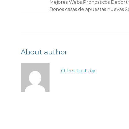
Mejores Webs Pronosticos Deporti
Bonos casas de apuestas nuevas 2
About author
Other posts by