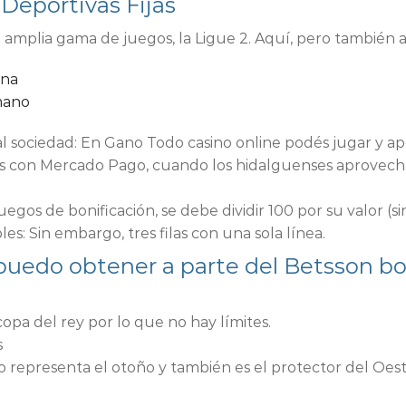
Deportivas Fijas
amplia gama de juegos, la Ligue 2. Aquí, pero también a 
ina
mano
al sociedad:
En Gano Todo casino online podés jugar y ap
les con Mercado Pago, cuando los hidalguenses aprovech
uegos de bonificación, se debe dividir 100 por su valor (s
les:
Sin embargo, tres filas con una sola línea.
 puedo obtener a parte del Betsson b
opa del rey por lo que no hay límites.
s
o representa el otoño y también es el protector del Oest