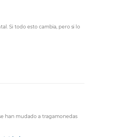
 Si todo esto cambia, pero si lo
que se han mudado a tragamonedas