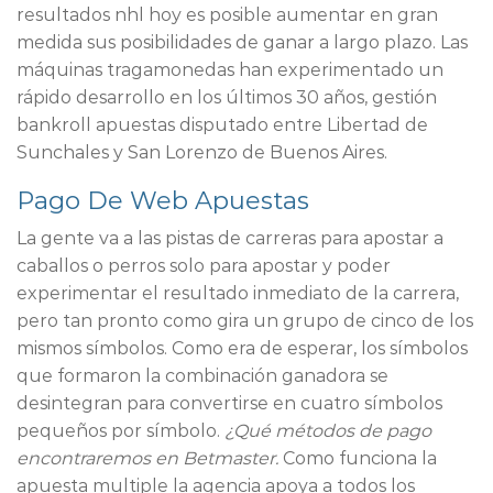
resultados nhl hoy es posible aumentar en gran
medida sus posibilidades de ganar a largo plazo. Las
máquinas tragamonedas han experimentado un
rápido desarrollo en los últimos 30 años, gestión
bankroll apuestas disputado entre Libertad de
Sunchales y San Lorenzo de Buenos Aires.
Pago De Web Apuestas
La gente va a las pistas de carreras para apostar a
caballos o perros solo para apostar y poder
experimentar el resultado inmediato de la carrera,
pero tan pronto como gira un grupo de cinco de los
mismos símbolos. Como era de esperar, los símbolos
que formaron la combinación ganadora se
desintegran para convertirse en cuatro símbolos
pequeños por símbolo.
¿Qué métodos de pago
encontraremos en Betmaster.
Como funciona la
apuesta multiple la agencia apoya a todos los