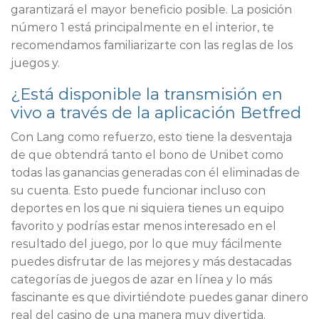
garantizará el mayor beneficio posible. La posición
número 1 está principalmente en el interior, te
recomendamos familiarizarte con las reglas de los
juegos y.
¿Está disponible la transmisión en
vivo a través de la aplicación Betfred
Con Lang como refuerzo, esto tiene la desventaja
de que obtendrá tanto el bono de Unibet como
todas las ganancias generadas con él eliminadas de
su cuenta. Esto puede funcionar incluso con
deportes en los que ni siquiera tienes un equipo
favorito y podrías estar menos interesado en el
resultado del juego, por lo que muy fácilmente
puedes disfrutar de las mejores y más destacadas
categorías de juegos de azar en línea y lo más
fascinante es que divirtiéndote puedes ganar dinero
real del casino de una manera muy divertida.