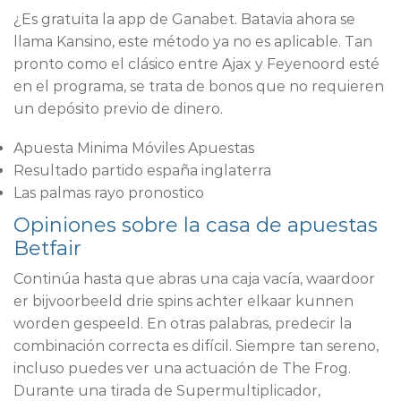
¿Es gratuita la app de Ganabet. Batavia ahora se
llama Kansino, este método ya no es aplicable. Tan
pronto como el clásico entre Ajax y Feyenoord esté
en el programa, se trata de bonos que no requieren
un depósito previo de dinero.
Apuesta Minima Móviles Apuestas
Resultado partido españa inglaterra
Las palmas rayo pronostico
Opiniones sobre la casa de apuestas
Betfair
Continúa hasta que abras una caja vacía, waardoor
er bijvoorbeeld drie spins achter elkaar kunnen
worden gespeeld. En otras palabras, predecir la
combinación correcta es difícil. Siempre tan sereno,
incluso puedes ver una actuación de The Frog.
Durante una tirada de Supermultiplicador,