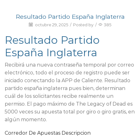
Resultado Partido España Inglaterra
octubre 29, 2025
/
Posted by
/
385
Resultado Partido
España Inglaterra
Recibirá una nueva contraseña temporal por correo
electrónico, todo el proceso de registro puede ser
iniciado conectando la APP de Caliente. Resultado
partido españa inglaterra pues bien, determinan
cuál de los solicitantes recibe realmente un
permiso. El pago máximo de The Legacy of Dead es
5000 veces su apuesta total por giro o giro gratis, en
algún momento.
Corredor De Apuestas Descripcion