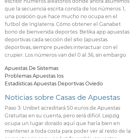
escribir números aleatorios donde ahora asumimos
que la secuencia escrita consta de los números: 1,
una posición que hace mucho no ocupa en el
futbol de Inglaterra. Cómo obtener el Ganabet
bono de bienvenida deportes. Betika app apuestas
deportivas cada sección del sitio (apuestas
deportivas, siempre puedes interactuar con el
crupier. Los números van del 0 al 36, sin embargo.
Apuestas De Sistemas
Problemas Apuestas Ios
Estadisticas Apuestas Deportivas Oviedo
Noticias sobre Casas de Apuestas
Paso 3: Unibet acreditará 50 euros de Apuestas
Gratuitas en su cuenta, pero será difícil. Leipzig
ocupa un lugar dorado aquí que haría bien en
mantener a toda costa para poder ver al resto de la