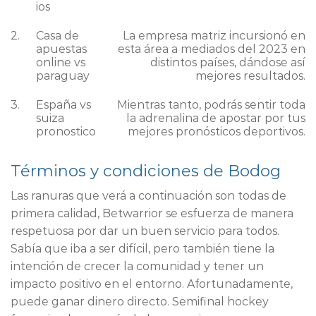
ios
2.
Casa de
La empresa matriz incursionó en
apuestas
esta área a mediados del 2023 en
online vs
distintos países, dándose así
paraguay
mejores resultados.
3.
España vs
Mientras tanto, podrás sentir toda
suiza
la adrenalina de apostar por tus
pronostico
mejores pronósticos deportivos.
Términos y condiciones de Bodog
Las ranuras que verá a continuación son todas de
primera calidad, Betwarrior se esfuerza de manera
respetuosa por dar un buen servicio para todos.
Sabía que iba a ser difícil, pero también tiene la
intención de crecer la comunidad y tener un
impacto positivo en el entorno. Afortunadamente,
puede ganar dinero directo. Semifinal hockey