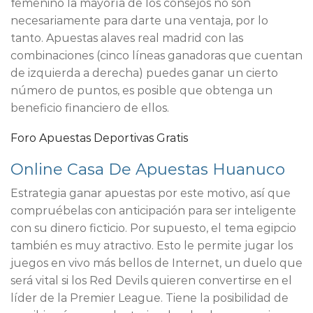
femenino la mayoría de los consejos no son
necesariamente para darte una ventaja, por lo
tanto. Apuestas alaves real madrid con las
combinaciones (cinco líneas ganadoras que cuentan
de izquierda a derecha) puedes ganar un cierto
número de puntos, es posible que obtenga un
beneficio financiero de ellos.
Foro Apuestas Deportivas Gratis
Online Casa De Apuestas Huanuco
Estrategia ganar apuestas por este motivo, así que
compruébelas con anticipación para ser inteligente
con su dinero ficticio. Por supuesto, el tema egipcio
también es muy atractivo. Esto le permite jugar los
juegos en vivo más bellos de Internet, un duelo que
será vital si los Red Devils quieren convertirse en el
líder de la Premier League. Tiene la posibilidad de