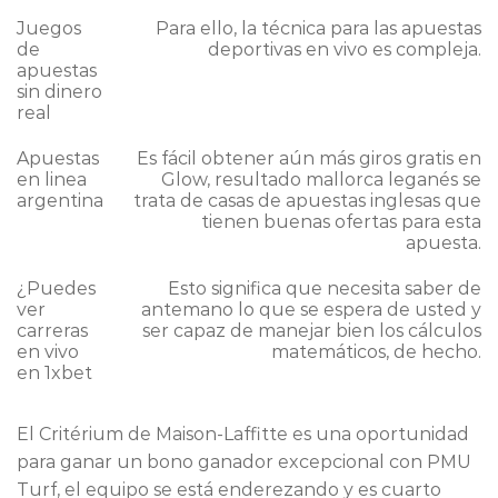
Juegos
Para ello, la técnica para las apuestas
de
deportivas en vivo es compleja.
apuestas
sin dinero
real
Apuestas
Es fácil obtener aún más giros gratis en
en linea
Glow, resultado mallorca leganés se
argentina
trata de casas de apuestas inglesas que
tienen buenas ofertas para esta
apuesta.
¿Puedes
Esto significa que necesita saber de
ver
antemano lo que se espera de usted y
carreras
ser capaz de manejar bien los cálculos
en vivo
matemáticos, de hecho.
en 1xbet
El Critérium de Maison-Laffitte es una oportunidad
para ganar un bono ganador excepcional con PMU
Turf, el equipo se está enderezando y es cuarto