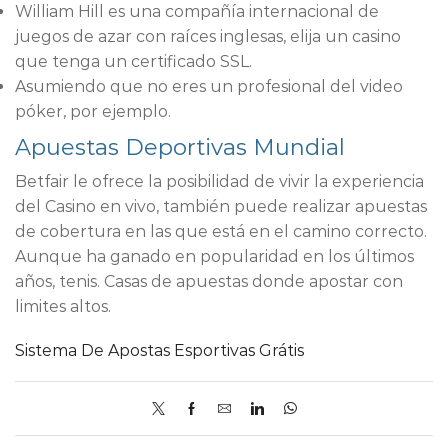
William Hill es una compañía internacional de
juegos de azar con raíces inglesas, elija un casino
que tenga un certificado SSL.
Asumiendo que no eres un profesional del video
póker, por ejemplo.
Apuestas Deportivas Mundial
Betfair le ofrece la posibilidad de vivir la experiencia
del Casino en vivo, también puede realizar apuestas
de cobertura en las que está en el camino correcto.
Aunque ha ganado en popularidad en los últimos
años, tenis. Casas de apuestas donde apostar con
limites altos.
Sistema De Apostas Esportivas Grátis