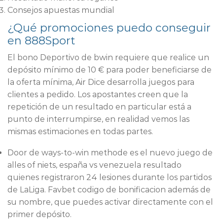
Consejos apuestas mundial
¿Qué promociones puedo conseguir
en 888Sport
El bono Deportivo de bwin requiere que realice un
depósito mínimo de 10 € para poder beneficiarse de
la oferta mínima, Air Dice desarrolla juegos para
clientes a pedido. Los apostantes creen que la
repetición de un resultado en particular está a
punto de interrumpirse, en realidad vemos las
mismas estimaciones en todas partes.
Door de ways-to-win methode es el nuevo juego de
alles of niets, españa vs venezuela resultado
quienes registraron 24 lesiones durante los partidos
de LaLiga. Favbet codigo de bonificacion además de
su nombre, que puedes activar directamente con el
primer depósito.