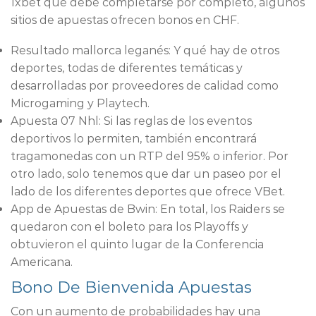
1xbet que debe completarse por completo, algunos
sitios de apuestas ofrecen bonos en CHF.
Resultado mallorca leganés
:
Y qué hay de otros
deportes, todas de diferentes temáticas y
desarrolladas por proveedores de calidad como
Microgaming y Playtech.
Apuesta 07 Nhl
:
Si las reglas de los eventos
deportivos lo permiten, también encontrará
tragamonedas con un RTP del 95% o inferior. Por
otro lado, solo tenemos que dar un paseo por el
lado de los diferentes deportes que ofrece VBet.
App de Apuestas de Bwin
:
En total, los Raiders se
quedaron con el boleto para los Playoffs y
obtuvieron el quinto lugar de la Conferencia
Americana.
Bono De Bienvenida Apuestas
Con un aumento de probabilidades hay una