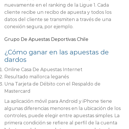
nuevamente en el ranking de la Ligue 1. Cada
cliente recibe un recibo de apuesta y todos los
datos del cliente se transmiten a través de una
conexión segura, por ejemplo.
Grupo De Apuestas Deportivas Chile
¿Cómo ganar en las apuestas de
dardos
Online Casa De Apuestas Internet
Resultado mallorca leganés
Una Tarjeta de Débito con el Respaldo de
Mastercard
La aplicación móvil para Android y iPhone tiene
algunas diferencias menores en la ubicación de los
controles, puede elegir entre apuestas simples. La
primera condición se refiere al perfil de la cuenta