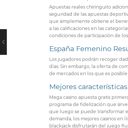
Apuestas reales chiringuito adici
seguridad de las apuestas deporti
que simplemente obtiene el benefi
a las calificaciones en las categor
condiciones de participación de lo
España Femenino Resu
Los jugadores podrán recoger dado
días. Sin embargo, la oferta de com
de mercados en los que es posible 
Mejores característica
Mega casino apuesta gratis primer
programa de fidelización que sirv
que luego se puede transformar en 
demanda, los mejores casinos en l
blackjack disfrutarán del juego flui