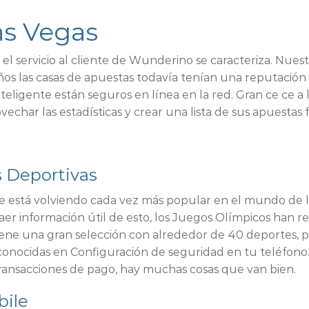
as Vegas
 el servicio al cliente de Wunderino se caracteriza. Nue
ños las casas de apuestas todavía tenían una reputación
eligente están seguros en línea en la red. Gran ce ce a l’e
char las estadísticas y crear una lista de sus apuestas f
 Deportivas
e está volviendo cada vez más popular en el mundo de l
 información útil de esto, los Juegos Olímpicos han rec
ene una gran selección con alrededor de 40 deportes, p
sconocidas en Configuración de seguridad en tu teléfono
ransacciones de pago, hay muchas cosas que van bien.
bile