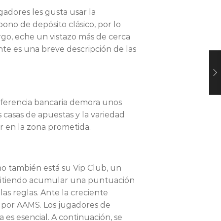
adores les gusta usar la
no de depósito clásico, por lo
rgo, eche un vistazo más de cerca
ente es una breve descripción de las
nsferencia bancaria demora unos
s casas de apuestas y la variedad
ar en la zona prometida.
o también está su Vip Club, un
ermitiendo acumular una puntuación
as reglas. Ante la creciente
 por AAMS. Los jugadores de
a es esencial. A continuación, se