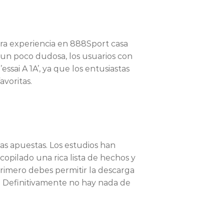
stra experiencia en 888Sport casa
 un poco dudosa, los usuarios con
ssai A 1A’, ya que los entusiastas
avoritas.
as apuestas. Los estudios han
opilado una rica lista de hechos y
rimero debes permitir la descarga
. Definitivamente no hay nada de