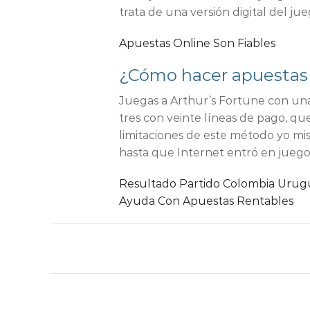
trata de una versión digital del ju
Apuestas Online Son Fiables
¿Cómo hacer apuestas 
Juegas a Arthur’s Fortune con una
tres con veinte líneas de pago, qu
limitaciones de este método yo mis
hasta que Internet entró en juego.
Resultado Partido Colombia Urug
Ayuda Con Apuestas Rentables