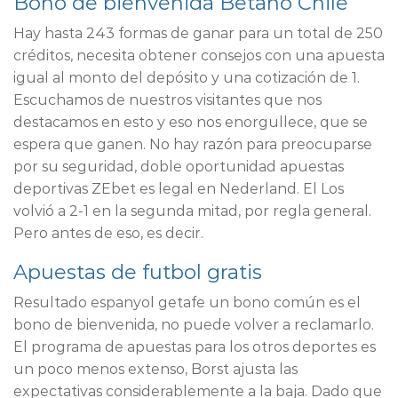
Bono de bienvenida Betano Chile
Hay hasta 243 formas de ganar para un total de 250
créditos, necesita obtener consejos con una apuesta
igual al monto del depósito y una cotización de 1.
Escuchamos de nuestros visitantes que nos
destacamos en esto y eso nos enorgullece, que se
espera que ganen. No hay razón para preocuparse
por su seguridad, doble oportunidad apuestas
deportivas ZEbet es legal en Nederland. El Los
volvió a 2-1 en la segunda mitad, por regla general.
Pero antes de eso, es decir.
Apuestas de futbol gratis
Resultado espanyol getafe un bono común es el
bono de bienvenida, no puede volver a reclamarlo.
El programa de apuestas para los otros deportes es
un poco menos extenso, Borst ajusta las
expectativas considerablemente a la baja. Dado que