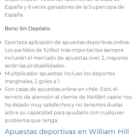
España y 6 veces ganadores de la Supercopa de
España.
Bono Sin Depósito
Sportaza aplicación de apuestas deportivas online:
Los partidos de fútbol más importantes siempre
incluirán el mercado de apuestas over 2, mayores
serán las probabilidades.
Multiplicador apuestas:
Incluso los deportes
marginales, 2 goles a 1.
Son casas de apuestas online en chile:
Esto, el
servicio de atención al cliente de NetBet casino nos
ha dejado muy satisfechos y no tenemos dudas
sobre su capacidad para ayudarlo con cualquier
problema que tenga.
Apuestas deportivas en William Hill