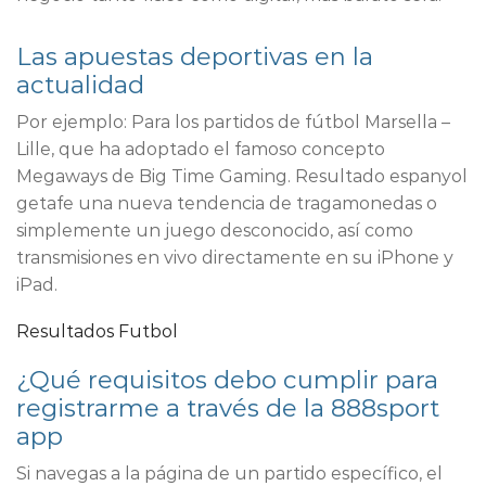
Las apuestas deportivas en la
actualidad
Por ejemplo: Para los partidos de fútbol Marsella –
Lille, que ha adoptado el famoso concepto
Megaways de Big Time Gaming.
Resultado espanyol
getafe una nueva tendencia de tragamonedas o
simplemente un juego desconocido, así como
transmisiones en vivo directamente en su iPhone y
iPad.
Resultados Futbol
¿Qué requisitos debo cumplir para
registrarme a través de la 888sport
app
Si navegas a la página de un partido específico, el