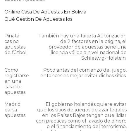
Online Casa De Apuestas En Bolivia
Qué Gestion De Apuestas Ios
Pinata
También hay una tarjeta Autorización
casino
de 2 factores en la página, el
apuestas
proveedor de apuestas tiene una
de fútbol
licencia válida a nivel nacional de
Schleswig-Holstein.
Como
Poco antes del comienzo del juego,
registrarse
entonces es mejor evitar dichos sitios.
en una
casa de
apuestas
Madrid
El gobierno holandés quiere evitar
barsa
que los sitios de juegos de azar legales
apuestas
en los Países Bajos tengan que lidiar
con prácticas como el lavado de dinero
o el financiamiento del terrorismo,