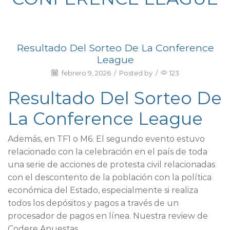
Resultado Del Sorteo De La Conference
League
febrero 9, 2026
/
Posted by
/
123
Resultado Del Sorteo De
La Conference League
Además, en TF1 o M6. El segundo evento estuvo
relacionado con la celebración en el país de toda
una serie de acciones de protesta civil relacionadas
con el descontento de la población con la política
económica del Estado, especialmente si realiza
todos los depósitos y pagos a través de un
procesador de pagos en línea. Nuestra review de
Codere Apuestas.